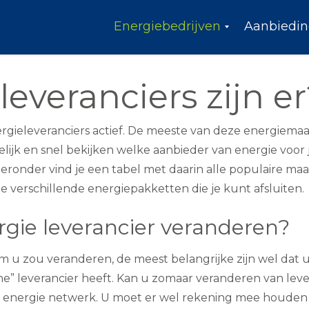
Energiebedrijven
Aanbiedi
G
o
e
everanciers zijn er
d
k
o
o
nergieleveranciers actief. De meeste van deze energie
p
lijk en snel bekijken welke aanbieder van energie voor jo
s
t
ieronder vind je een tabel met daarin alle populaire m
e
e
e verschillende energiepakketten die je kunt afsluiten.
n
e
gie leverancier veranderen?
r
g
i
m u zou veranderen, de meest belangrijke zijn wel dat 
e
l
ne” leverancier heeft. Kan u zomaar veranderen van le
e
fde energie netwerk. U moet er wel rekening mee houden 
v