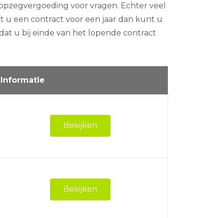
 opzegvergoeding voor vragen. Echter veel
o
m
 u een contract voor een jaar dan kunt u
Z
at u bij einde van het lopende contract
a
k
e
l
i
Informatie
j
k
e
e
n
Bekijken
e
r
g
i
e
Bekijken