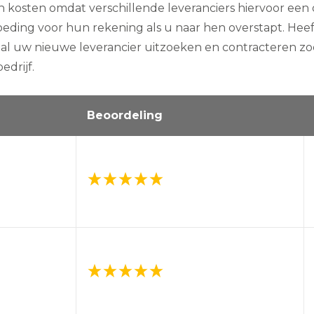
e
 kosten omdat verschillende leveranciers hiervoor een
r
ing voor hun rekening als u naar hen overstapt. Heeft
a
n
al uw nieuwe leverancier uitzoeken en contracteren zod
c
i
drijf.
e
r
Beoordeling