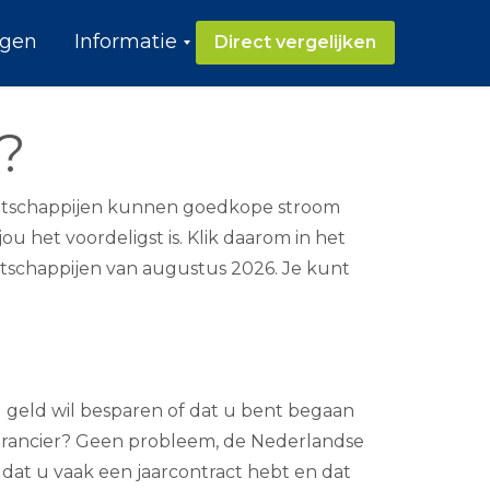
ngen
Informatie
Direct vergelijken
O
v
e
?
r
s
t
a
maatschappijen kunnen goedkope stroom
p
u het voordeligst is. Klik daarom in het
p
e
aatschappijen van augustus 2026. Je kunt
n
G
r
o
e
n
u geld wil besparen of dat u bent begaan
e
S
verancier? Geen probleem, de Nederlandse
t
r
dat u vaak een jaarcontract hebt en dat
o