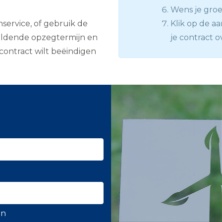
Wens je groe
service, of gebruik de
Klik op de aa
geldende opzegtermijn en
je contract o
contract wilt beëindigen
en