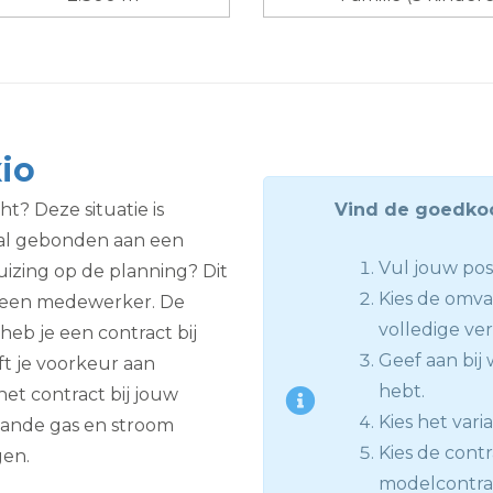
io
t? Deze situatie is
Vind de goedkoo
j al gebonden aan een
Vul jouw po
uizing op de planning? Dit
Kies de omva
an een medewerker. De
volledige ver
heb je een contract bij
Geef aan bij 
ft je voorkeur aan
hebt.
et contract bij jouw
Kies het vari
aande gas en stroom
Kies de contra
gen.
modelcontract