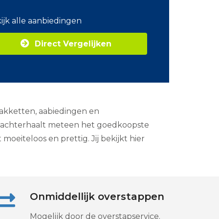
o
m
ijk alle aanbiedingen
Z
a
Direct Vergelijken
k
e
l
i
j
k
e
 pakketten, aabiedingen en
e
n
je achterhaalt meteen het goedkoopste
e
r
oeiteloos en prettig. Jij bekijkt hier
g
i
e
Onmiddellijk overstappen
Mogelijk door de overstapservice.