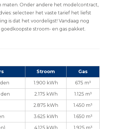
n en maten. Onder andere het modelcontract,
vies: selecteer het vaste tarief het liefst
ning is dat het voordeligst! Vandaag nog
et goedkoopste stroom- en gas pakket.
rs
Stroom
Gas
uden
1.900 kWh
675 m³
uden
2.175 kWh
1.125 m³
2.875 kWh
1.450 m³
en
3.625 kWh
1.650 m³
en)
4.125 kWh
1.925 m³