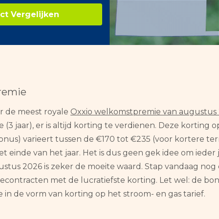
ct Vergelijken
remie
ar de meest royale
Oxxio welkomstpremie van augustus
e (3 jaar), er is altijd korting te verdienen. Deze kortin
onus) varieert tussen de €170 tot €235 (voor kortere te
einde van het jaar. Het is dus geen gek idee om ieder j
tus 2026 is zeker de moeite waard. Stap vandaag nog o
giecontracten met de lucratiefste korting. Let wel: de 
n de vorm van korting op het stroom- en gas tarief.