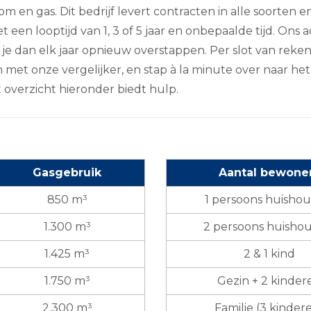
om en gas. Dit bedrijf levert contracten in alle soorte
 een looptijd van 1, 3 of 5 jaar en onbepaalde tijd. Ons ad
a je dan elk jaar opnieuw overstappen. Per slot van reke
 met onze vergelijker, en stap à la minute over naar h
 overzicht hieronder biedt hulp.
Gasgebruik
Aantal bewone
850 m³
1 persoons huisho
1.300 m³
2 persoons huisho
1.425 m³
2 & 1 kind
1.750 m³
Gezin + 2 kinder
2.300 m³
Familie (3 kinder