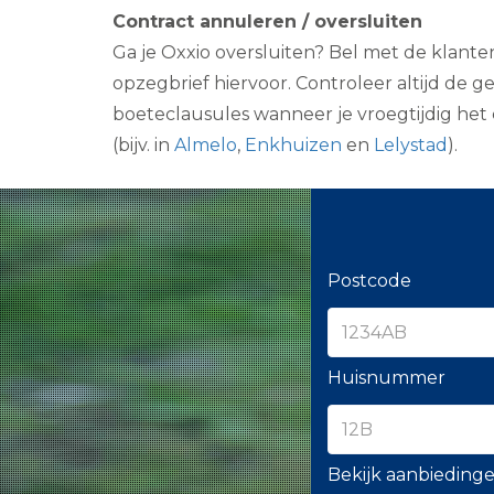
Contract annuleren / oversluiten
Ga je Oxxio oversluiten? Bel met de klanten
opzegbrief hiervoor. Controleer altijd de 
boeteclausules wanneer je vroegtijdig het 
(bijv. in
Almelo
,
Enkhuizen
en
Lelystad
).
Postcode
Huisnummer
Bekijk aanbieding