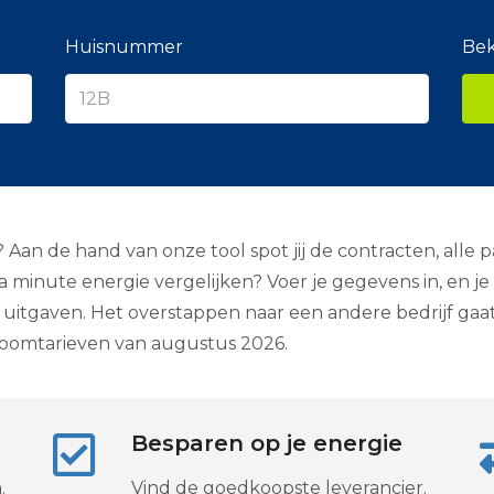
e
r
a
Huisnummer
Bek
n
c
i
e
r
o? Aan de hand van onze tool spot jij de contracten, alle
 minute energie vergelijken? Voer je gegevens in, en 
 uitgaven. Het overstappen naar een andere bedrijf gaat m
troomtarieven van augustus 2026.
Besparen op je energie
.
Vind de goedkoopste leverancier.