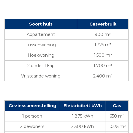
Soort huis
Gasverbruik
Appartement
900 m³
Tussenwoning
1.325 m³
Hoekwoning
1.500 m³
2 onder 1 kap
1.700 m³
Vrijstaande woning
2.400 m³
Gezinssamenstelling
Elektriciteit kWh
Gas
1 persoon
1.875 kWh
650 m³
2 bewoners
2.300 kWh
1.075 m³