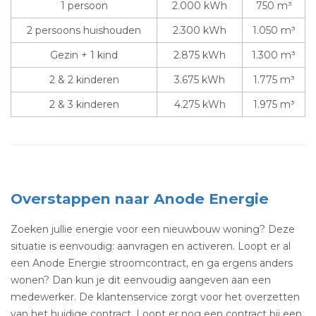
1 persoon
2.000 kWh
750 m³
2 persoons huishouden
2.300 kWh
1.050 m³
Gezin + 1 kind
2.875 kWh
1.300 m³
2 & 2 kinderen
3.675 kWh
1.775 m³
2 & 3 kinderen
4.275 kWh
1.975 m³
Overstappen naar Anode Energie
Zoeken jullie energie voor een nieuwbouw woning? Deze
situatie is eenvoudig: aanvragen en activeren. Loopt er al
een Anode Energie stroomcontract, en ga ergens anders
wonen? Dan kun je dit eenvoudig aangeven aan een
medewerker. De klantenservice zorgt voor het overzetten
van het huidige contract. Loopt er nog een contract bij een