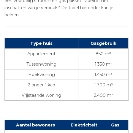
een voordelig stroom- en gas pakket. Moeite met
inschatten van je verbruik? De tabel hieronder kan je
helpen.
Type huis
Gasgebruik
Appartement
850 m³
Tussenwoning
1.350 m³
Hoekwoning
1.450 m³
2 onder 1 kap
1.700 m³
Vrijstaande woning
2.400 m³
Aantal bewoners
Elektriciteit
Gas