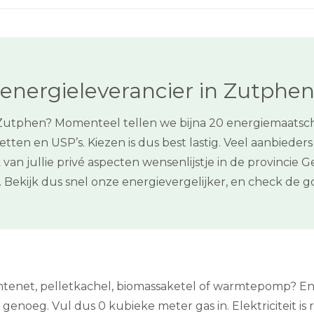
energieleverancier in Zutphe
 Zutphen? Momenteel tellen we bijna 20 energiemaatscha
ten en USP’s. Kiezen is dus best lastig. Veel aanbieders
k van jullie privé aspecten wensenlijstje in de provincie
Bekijk dus snel onze energievergelijker, en check de
rmtenet, pelletkachel, biomassaketel of warmtepomp? En
tie genoeg. Vul dus 0 kubieke meter gas in. Elektriciteit i