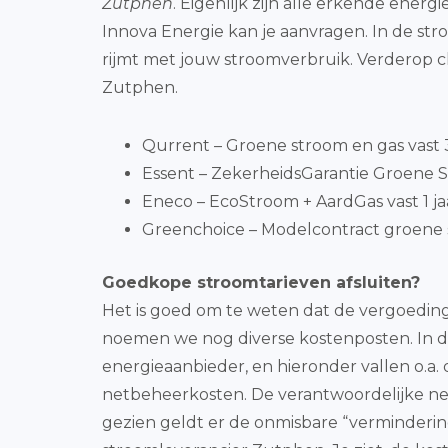
Zutphen
. Eigenlijk zijn alle erkende ener
Innova Energie kan je aanvragen. In de s
rijmt met jouw stroomverbruik. Verderop 
Zutphen.
Qurrent – Groene stroom en gas vast 3 
Essent – ZekerheidsGarantie Groene S
Eneco – EcoStroom + AardGas vast 1 ja
Greenchoice – Modelcontract groene 
Goedkope stroomtarieven afsluiten?
Het is goed om te weten dat de vergoedinge
noemen we nog diverse kostenposten. In de b
energieaanbieder, en hieronder vallen o.a.
netbeheerkosten. De verantwoordelijke netb
gezien geldt er de onmisbare “verminderi