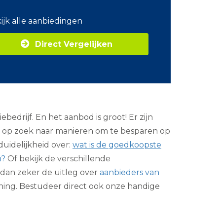
o
m
ijk alle aanbiedingen
Z
a
Direct Vergelijken
k
e
l
i
j
k
e
e
bedrijf. En het aanbod is groot! Er zijn
n
e
jd op zoek naar manieren om te besparen op
r
 duidelijkheid over:
wat is de goedkoopste
g
i
n?
Of bekijk de verschillende
e
k dan zeker de uitleg over
aanbieders van
ning. Bestudeer direct ook onze handige