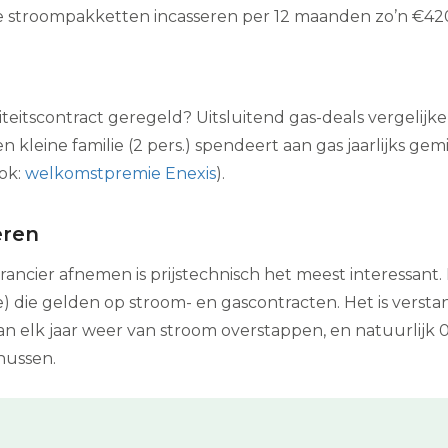
jke stroompakketten incasseren per 12 maanden zo’n €42
citeitscontract geregeld? Uitsluitend gas-deals vergelij
 kleine familie (2 pers.) spendeert aan gas jaarlijks g
ook:
welkomstpremie Enexis
).
eren
ancier afnemen is prijstechnisch het meest interessant. D
 die gelden op stroom- en gascontracten. Het is versta
dan elk jaar weer van stroom overstappen, en natuurlijk
nussen.