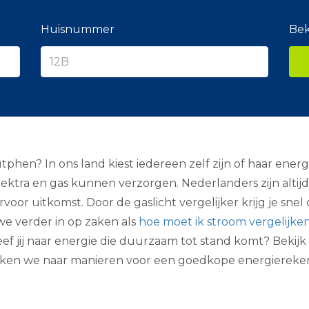
e
r
a
Huisnummer
Bek
n
c
i
e
r
hen? In ons land kiest iedereen zelf zijn of haar energie
elektra en gas kunnen verzorgen. Nederlanders zijn alti
rvoor uitkomst. Door de gaslicht vergelijker krijg je snel
e verder in op zaken als
hoe moet ik stroom vergelijke
reef jij naar energie die duurzaam tot stand komt? Bekij
zoeken we naar manieren voor een goedkope energiereke