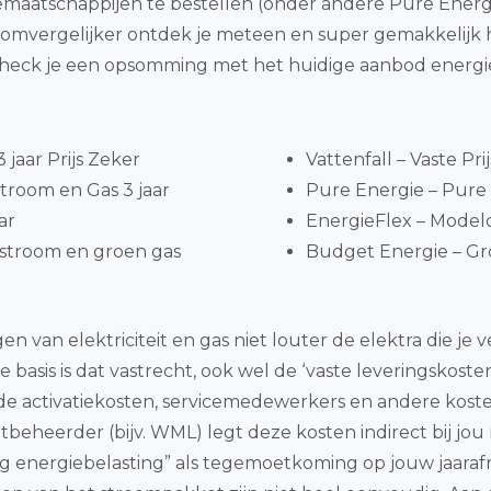
giemaatschappijen te bestellen (onder andere Pure Energ
troomvergelijker ontdek je meteen en super gemakkeli
check je een opsomming met het huidige aanbod energi
jaar Prijs Zeker
Vattenfall – Vaste Pri
troom en Gas 3 jaar
Pure Energie – Pure 
ar
EnergieFlex – Model
stroom en groen gas
Budget Energie – Gro
n van elektriciteit en gas niet louter de elektra die je
asis is dat vastrecht, ook wel de ‘vaste leveringskosten’
 de activatiekosten, servicemedewerkers en andere koste
eheerder (bijv. WML) legt deze kosten indirect bij jou n
ng energiebelasting” als tegemoetkoming op jouw jaara