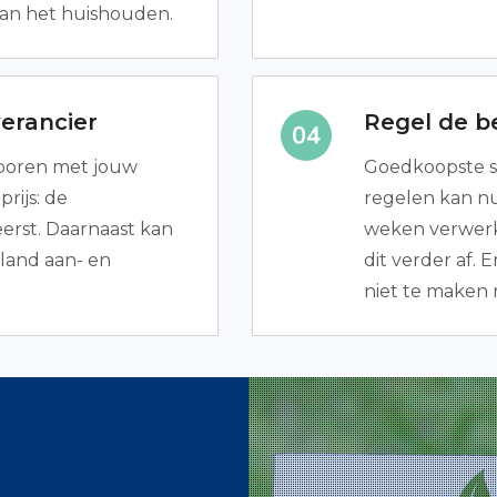
van het huishouden.
erancier
Regel de be
 sporen met jouw
Goedkoopste s
rijs: de
regelen kan nu 
rst. Daarnaast kan
weken verwerk
rland aan- en
dit verder af. E
niet te maken 