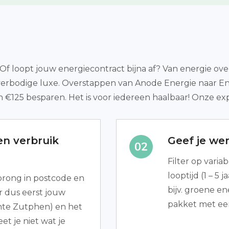
f loopt jouw energiecontract bijna af? Van energie overs
verbodige luxe. Overstappen van Anode Energie naar Ene
 €125 besparen. Het is voor iedereen haalbaar! Onze e
n verbruik
Geef je we
Filter op varia
looptijd (1 – 5
prong in postcode en
bijv. groene en
r dus eerst jouw
pakket met een
te Zutphen) en het
t je niet wat je