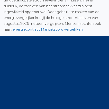
de goedkoopste stroomleverancier Vijfhuizen. Het is
duidelijk, de tarieven van het stroompakket zijn best
ingewikkeld opgebouwd. Door gebruik te maken van de
energievergelijker kun jij de huidige stroomtarieven van
augustus 2026 meteen vergelijken. Mensen zochten ook
naar:
energiecontract Marwijksoord vergelijken
.