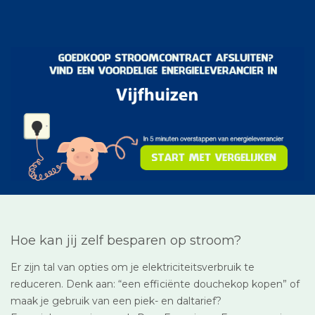
Hoe kan jij zelf besparen op stroom?
Er zijn tal van opties om je elektriciteitsverbruik te
reduceren. Denk aan: “een efficiënte douchekop kopen” of
maak je gebruik van een piek- en daltarief?