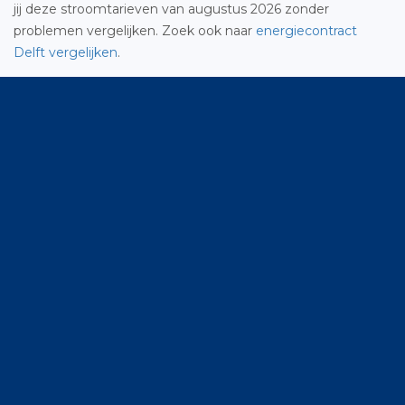
jij deze stroomtarieven van augustus 2026 zonder
problemen vergelijken. Zoek ook naar
energiecontract
Delft vergelijken
.