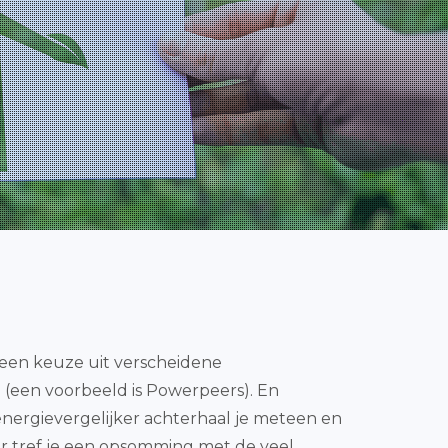
t een keuze uit verscheidene
n (een voorbeeld is Powerpeers). En
energievergelijker achterhaal je meteen en
r tref je een opsomming met de veel