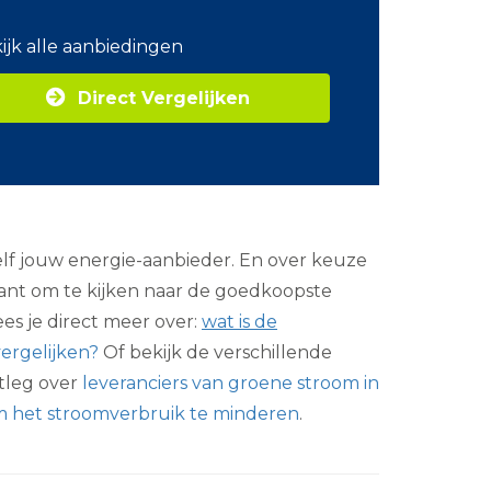
o
m
ijk alle aanbiedingen
Z
a
Direct Vergelijken
k
e
l
i
j
k
e
e
lf jouw energie-aanbieder. En over keuze
n
e
ssant om te kijken naar de goedkoopste
r
es je direct meer over:
wat is de
g
i
ergelijken?
Of bekijk de verschillende
e
itleg over
leveranciers van groene stroom in
om het stroomverbruik te minderen
.