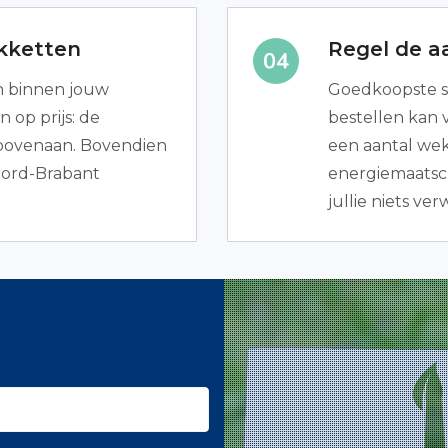
akketten
Regel de a
en binnen jouw
Goedkoopste s
n op prijs: de
bestellen kan v
bovenaan. Bovendien
een aantal we
oord-Brabant
energiemaatsch
jullie niets ve