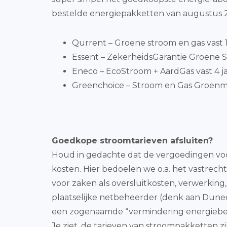
bestelde energiepakketten van augustus 2
Qurrent – Groene stroom en gas vast 1 
Essent – ZekerheidsGarantie Groene St
Eneco – EcoStroom + AardGas vast 4 j
Greenchoice – Stroom en Gas Groenmi
Goedkope stroomtarieven afsluiten?
Houd in gedachte dat de vergoedingen voor
kosten. Hier bedoelen we o.a. het vastrecht 
voor zaken als oversluitkosten, verwerking
plaatselijke netbeheerder (denk aan Duneo) 
een zogenaamde “vermindering energiebela
Je ziet, de tarieven van stroompakketten zij