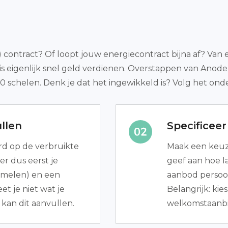
t) contract? Of loopt jouw energiecontract bijna af? Van 
 is eigenlijk snel geld verdienen. Overstappen van Anode
00 schelen. Denk je dat het ingewikkeld is? Volg het on
llen
Specificee
d op de verbruikte
Maak een keuze
er dus eerst je
geef aan hoe l
mmelen) en een
aanbod persoon
et je niet wat je
Belangrijk: ki
kan dit aanvullen.
welkomstaanbi