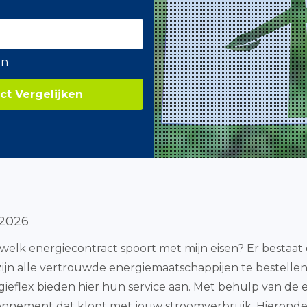
en
ct Vergelijken
 2026
d: welk energiecontract spoort met mijn eisen? Er bestaa
k zijn alle vertrouwde energiemaatschappijen te bestelle
gieflex bieden hier hun service aan. Met behulp van de 
nnement dat klopt met jouw stroomverbruik. Hieronde