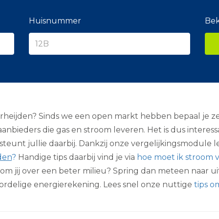
e
r
a
Huisnummer
Bek
n
c
i
e
r
rheijden? Sinds we een open markt hebben bepaal je ze
 aanbieders die gas en stroom leveren. Het is dus intere
eunt jullie daarbij. Dankzij onze vergelijkingsmodule le
den
?
Handige tips daarbij vind je via
hoe moet ik stroom v
oom jij over een beter milieu? Spring dan meteen naar u
voordelige energierekening. Lees snel onze nuttige
tips 