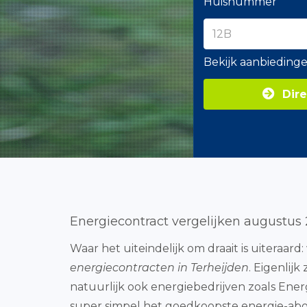
Huisnummer
Bekijk aanbieding
Dire
Energiecontract vergelijken augustus
Waar het uiteindelijk om draait is uiteraar
energiecontracten in Terheijden
. Eigenlij
natuurlijk ook energiebedrijven zoals Ener
super simpel het goedkoopste energie-abo