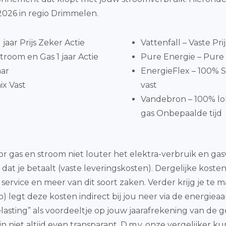
026 in regio Drimmelen.
jaar Prijs Zeker Actie
Vattenfall – Vaste Pri
room en Gas 1 jaar Actie
Pure Energie – Pure 
aar
EnergieFlex – 100% S
x Vast
vast
Vandebron – 100% l
gas Onbepaalde tijd
 gas en stroom niet louter het elektra-verbruik en gasv
dat je betaalt (vaste leveringskosten). Dergelijke kosten
, service en meer van dit soort zaken. Verder krijg je 
legt deze kosten indirect bij jou neer via de energieaanb
sting” als voordeeltje op jouw jaarafrekening van de g
n niet altijd even transparant. D.m.v. onze vergelijker ku