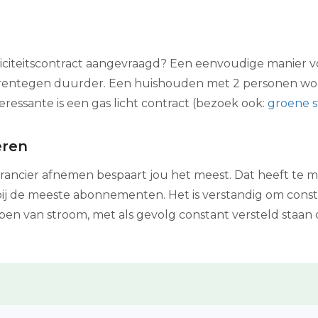
riciteitscontract aangevraagd? Een eenvoudige manier vo
daarentegen duurder. Een huishouden met 2 personen w
ressante is een gas licht contract (bezoek ook:
groene 
eren
erancier afnemen bespaart jou het meest. Dat heeft te 
 bij de meeste abonnementen. Het is verstandig om cons
ppen van stroom, met als gevolg constant versteld staa