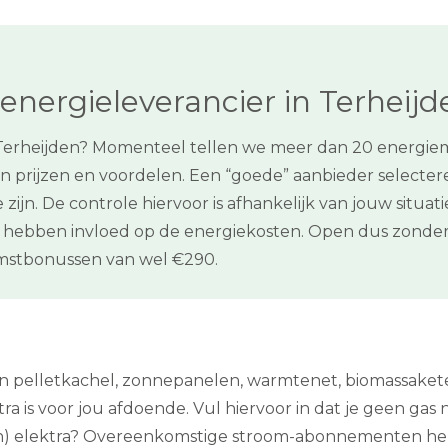
energieleverancier in Terheijd
 Terheijden? Momenteel tellen we meer dan 20 energiem
 prijzen en voordelen. Een “goede” aanbieder selectere
jn. De controle hiervoor is afhankelijk van jouw situat
hebben invloed op de energiekosten. Open dus zonder 
stbonussen van wel €290.
een pelletkachel, zonnepanelen, warmtenet, biomassaket
tra is voor jou afdoende. Vul hiervoor in dat je geen gas 
h) elektra? Overeenkomstige stroom-abonnementen heb 