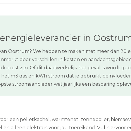
energieleverancier in Oostru
van Oostrum? We hebben te maken met meer dan 20 ener
nmerkt door verschillen in kosten en aandachtsgebieden.
dkoopst zijn. Of dit daadwerkelijk het geval is wordt geb
en het m3 gas en kWh stroom dat je gebruikt beïnvloed
opste stroomaanbieder wat jaarlijks een besparing oplev
 voor een pelletkachel, warmtenet, zonneboiler, bioma
 alleen elektra is voor jou toereikend. Vul hiervoor een “n