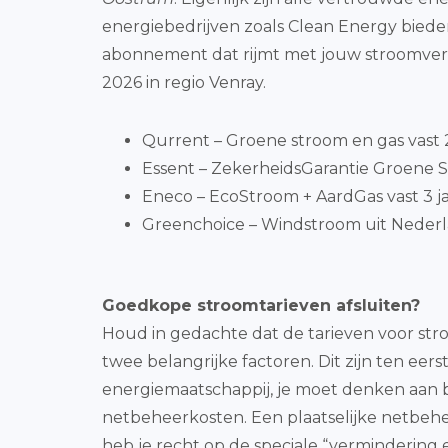
energiebedrijven zoals Clean Energy biede
abonnement dat rijmt met jouw stroomver
2026 in regio Venray.
Qurrent – Groene stroom en gas vast 2 
Essent – ZekerheidsGarantie Groene S
Eneco – EcoStroom + AardGas vast 3 j
Greenchoice – Windstroom uit Nederl
Goedkope stroomtarieven afsluiten?
Houd in gedachte dat de tarieven voor str
twee belangrijke factoren. Dit zijn ten eer
energiemaatschappij, je moet denken aan bi
netbeheerkosten. Een plaatselijke netbehe
heb je recht op de speciale “vermindering 