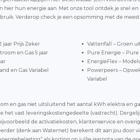
n hier hun energie aan. Met onze tool ontdek je snel e
bruik. Verderop check je een opsomming met de meest
jaar Prijs Zeker
Vattenfall – Groen ui
troom en Gas 5 jaar
Pure Energie – Pure 
aar
EnergieFlex – Model
and en Gas Variabel
Powerpeers – Opwe
Variabel
oom en gas niet uitsluitend het aantal kWh elektra en 
ste het vast leveringskostengedeelte (vastrecht). Dergeli
jvoorbeeld de activatiekosten, klantenservice en overi
erder (denk aan Waternet) berekent dit aan jou door via
energiebelasting” als korting op jullie jaarnota van de