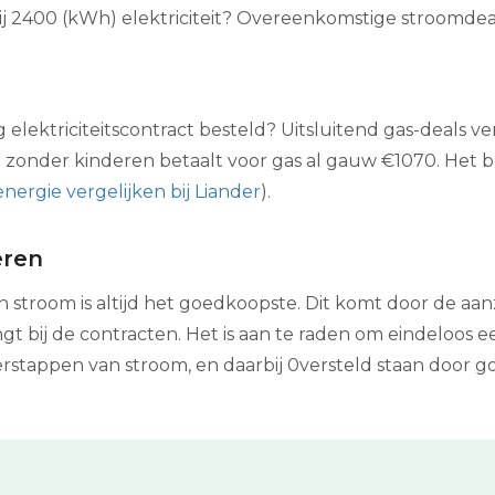
ij 2400 (kWh) elektriciteit? Overeenkomstige stroomdea
lektriciteitscontract besteld? Uitsluitend gas-deals verg
l zonder kinderen betaalt voor gas al gauw €1070. Het be
energie vergelijken bij Liander
).
eren
 stroom is altijd het goedkoopste. Dit komt door de aan
t bij de contracten. Het is aan te raden om eindeloos e
verstappen van stroom, en daarbij 0versteld staan door 