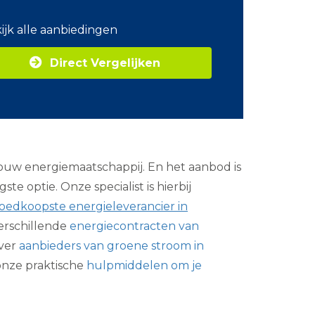
o
m
ijk alle aanbiedingen
Z
a
Direct Vergelijken
k
e
l
i
j
k
e
e
jouw energiemaatschappij. En het aanbod is
n
e
te optie. Onze specialist is hierbij
r
goedkoopste energieleverancier in
g
i
erschillende
energiecontracten van
e
over
aanbieders van groene stroom in
 onze praktische
hulpmiddelen om je