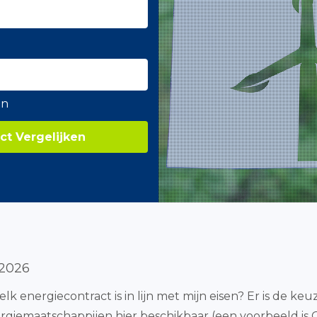
en
ct Vergelijken
 2026
lk energiecontract is in lijn met mijn eisen? Er is de keu
nergiemaatschappijen hier beschikbaar (een voorbeeld is 