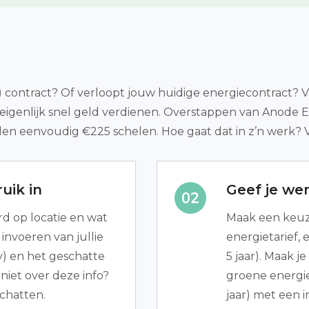
t) contract? Of verloopt jouw huidige energiecontract? V
 eigenlijk snel geld verdienen. Overstappen van Anode 
den eenvoudig €225 schelen. Hoe gaat dat in z’n werk? 
uik in
Geef je we
d op locatie en wat
Maak een keuze
 invoeren van jullie
energietarief, e
y) en het geschatte
5 jaar). Maak j
 niet over deze info?
groene energie)
schatten.
jaar) met een 