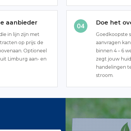
te aanbieder
Doe het ov
ie in lijn zijn met
Goedkoopste s
racten op prijs: de
aanvragen kan 
ovenaan. Optioneel
binnen 4 – 6 w
 uit Limburg aan- en
zegt jouw huid
handelingen te 
stroom.