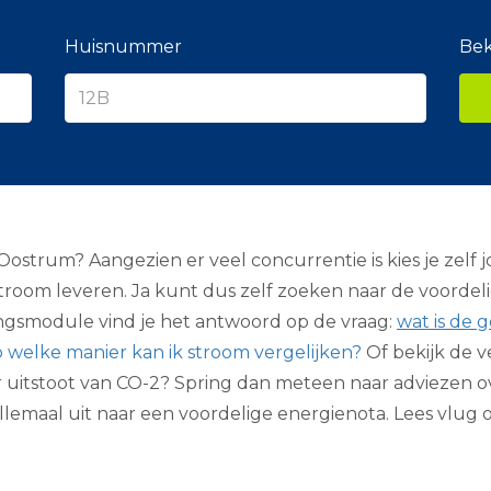
e
r
a
Huisnummer
Bek
n
c
i
e
r
strum? Aangezien er veel concurrentie is kies je zelf 
stroom leveren. Ja kunt dus zelf zoeken naar de voordeligs
ngsmodule vind je het antwoord op de vraag:
wat is de 
 welke manier kan ik stroom vergelijken?
Of bekijk de v
der uitstoot van CO-2? Spring dan meteen naar adviezen 
 allemaal uit naar een voordelige energienota. Lees vlug