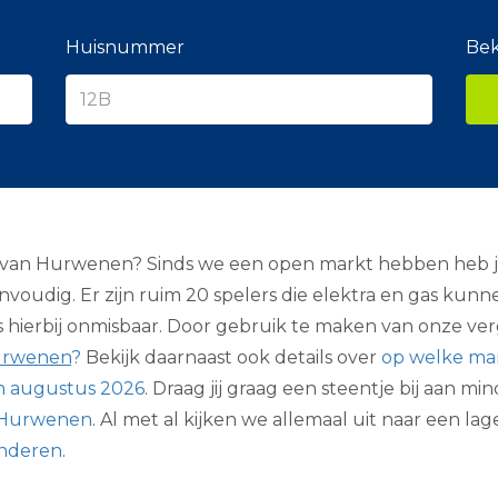
e
r
a
Huisnummer
Bek
n
c
i
e
r
van Hurwenen? Sinds we een open markt hebben heb je 
eenvoudig. Er zijn ruim 20 spelers die elektra en gas k
ierbij onmisbaar. Door gebruik te maken van onze vergel
Hurwenen
?
Bekijk daarnaast ook details over
op welke man
n augustus 2026
. Draag jij graag een steentje bij aan m
n Hurwenen
. Al met al kijken we allemaal uit naar een l
inderen
.