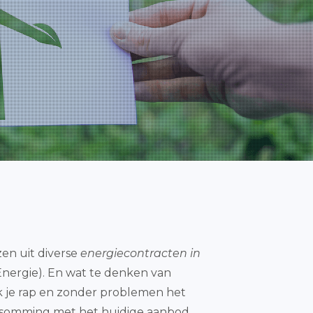
zen uit diverse
energiecontracten in
 Energie). En wat te denken van
k je rap en zonder problemen het
opsomming met het huidige aanbod