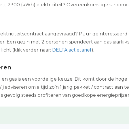
jij 2300 (kWh) elektriciteit? Overeenkomstige stroomco
elektriciteitscontract aangevraagd? Puur geïnteresseerd 
er. Een gezin met 2 personen spendeert aan gas jaarlij
licht (klik verder naar:
DELTA actietarief
).
eren
en gas is een voordelige keuze. Dit komt door de hoge
j adviseren om altijd zo’n 1 jarig pakket / contract aan 
s gevolg steeds profiteren van goedkope energieprijze