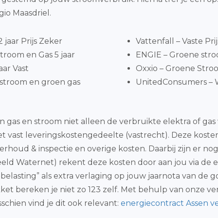
io Maasdriel.
jaar Prijs Zeker
Vattenfall – Vaste Pri
troom en Gas 5 jaar
ENGIE – Groene stroo
aar Vast
Oxxio – Groene Stroo
stroom en groen gas
UnitedConsumers – W
n gas en stroom niet alleen de verbruikte elektra of gas
t vast leveringskostengedeelte (vastrecht). Deze kosten
derhoud & inspectie en overige kosten. Daarbij zijn er 
eld Waternet) rekent deze kosten door aan jou via de e
iebelasting” als extra verlaging op jouw jaarnota van 
kket bereken je niet zo 123 zelf. Met behulp van onze ver
chien vind je dit ook relevant:
energiecontract Assen ve