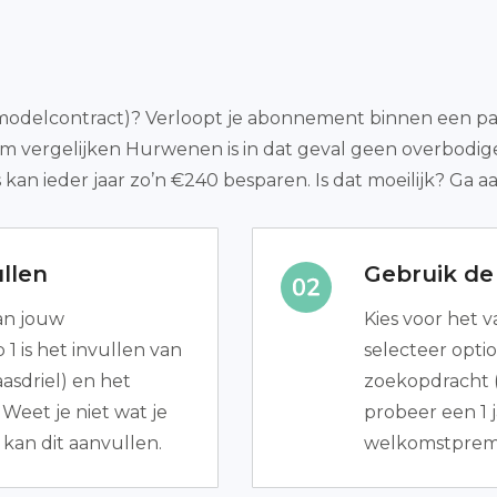
modelcontract)? Verloopt je abonnement binnen een paar
om vergelijken Hurwenen is in dat geval geen overbodi
kan ieder jaar zo’n €240 besparen. Is dat moeilijk? Ga a
llen
Gebruik de 
van jouw
Kies voor het v
1 is het invullen van
selecteer optio
asdriel) en het
zoekopdracht (
Weet je niet wat je
probeer een 1 
kan dit aanvullen.
welkomstpremi