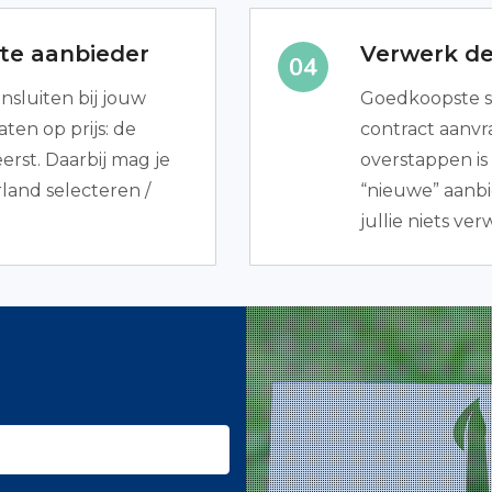
te aanbieder
Verwerk de
ansluiten bij jouw
Goedkoopste s
ten op prijs: de
contract aanvra
rst. Daarbij mag je
overstappen is
land selecteren /
“nieuwe” aanbi
jullie niets ver