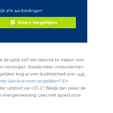
o
m
ijk alle aanbiedingen
Z
a
Direct Vergelijken
k
e
l
i
j
k
e
e
de optie zelf een selectie te maken voor
n
e
unnen verzorgen. Steeds meer consumenten
r
ijker krijg je snel duidelijkheid over:
wat
g
i
ier kan ik stroom vergelijken?
En
e
inder uitstoot van CO-2? Bekijk dan zeker de
age energierekening. Lees met spoed onze