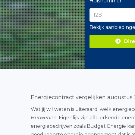
Huisnummer
Bekijk aanbieding
Dire
Energiecontract vergelijken augustus
Wat jij wil weten is uiteraard: welk energie
Hurwenen
. Eigenlijk zijn alle erkende en
energiebedrijven zoals Budget Energie kan
goedkoopste energie-abonnement dat is a