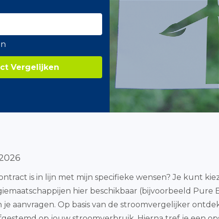
en
ct Vergelijken
 2026
contract is in lijn met mijn specifieke wensen? Je kunt kie
ergiemaatschappijen hier beschikbaar (bijvoorbeeld Pure
 je aanvragen. Op basis van de stroomvergelijker ontde
fgestemd op jouw stroomverbruik. Hierna tref je een 