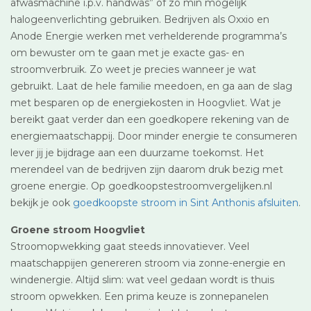
afwasmachine i.p.v. handwas” of zo min mogelijk
halogeenverlichting gebruiken. Bedrijven als Oxxio en
Anode Energie werken met verhelderende programma’s
om bewuster om te gaan met je exacte gas- en
stroomverbruik. Zo weet je precies wanneer je wat
gebruikt. Laat de hele familie meedoen, en ga aan de slag
met besparen op de energiekosten in Hoogvliet. Wat je
bereikt gaat verder dan een goedkopere rekening van de
energiemaatschappij. Door minder energie te consumeren
lever jij je bijdrage aan een duurzame toekomst. Het
merendeel van de bedrijven zijn daarom druk bezig met
groene energie. Op goedkoopstestroomvergelijken.nl
bekijk je ook
goedkoopste stroom in Sint Anthonis afsluiten
.
Groene stroom Hoogvliet
Stroomopwekking gaat steeds innovatiever. Veel
maatschappijen genereren stroom via zonne-energie en
windenergie. Altijd slim: wat veel gedaan wordt is thuis
stroom opwekken. Een prima keuze is zonnepanelen