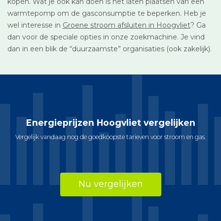
kopen. Wat je ook kan doen is het laten plaatsen van een
warmtepomp om de gasconsumptie te beperken. Heb je
wel interesse in
Groene stroom afsluiten in Hoogvliet
? Ga
dan voor de speciale opties in onze zoekmachine. Je vind
dan in een blik de “duurzaamste” organisaties (ook zakelijk).
Energieprijzen Hoogvliet vergelijken
Vergelijk vandaag nog de goedkoopste tarieven voor stroom en gas.
Nu vergelijken