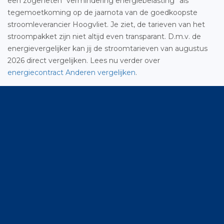
een zogeheten “vermindering energiebelasting” als
tegemoetkoming op de jaarnota van de goedkoopste
stroomleverancier Hoogvliet. Je ziet, de tarieven van het
stroompakket zijn niet altijd even transparant. D.m.v. de
energievergelijker kan jij de stroomtarieven van augustus
2026 direct vergelijken. Lees nu verder over
energiecontract Anderen vergelijken
.