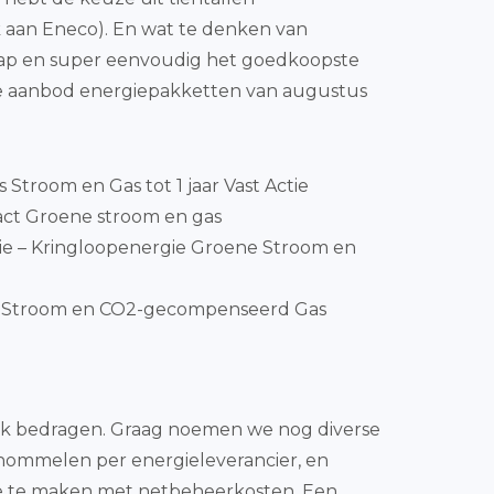
nk aan Eneco). En wat te denken van
 rap en super eenvoudig het goedkoopste
ige aanbod energiepakketten van augustus
js Stroom en Gas tot 1 jaar Vast Actie
ct Groene stroom en gas
e – Kringloopenergie Groene Stroom en
nStroom en CO2-gecompenseerd Gas
uik bedragen. Graag noemen we nog diverse
 schommelen per energieleverancier, en
 je te maken met netbeheerkosten. Een