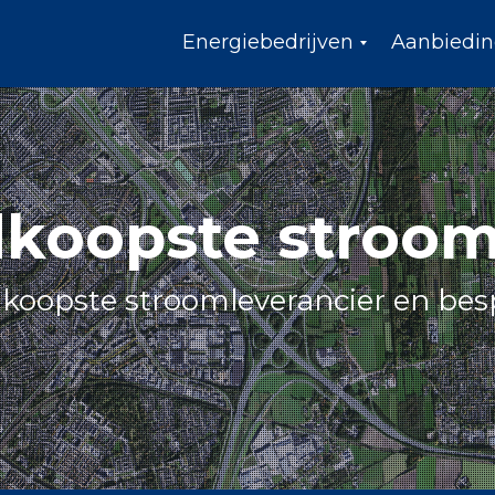
Energiebedrijven
Aanbiedi
G
o
e
d
k
o
o
koopste stroom 
p
s
t
e
koopste stroomleverancier en bes
e
n
e
r
g
i
e
l
e
v