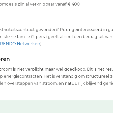
mdeals zijn al verkrijgbaar vanaf € 400.
triciteitscontract gevonden? Puur geïnteresseerd in gas
Een kleine familie (2 pers.) geeft al snel een bedrag uit v
w RENDO Netwerken
).
eren
room is niet verplicht maar wel goedkoop. Dit is het res
energiecontracten. Het is verstandig om structureel zo’
den overstappen van stroom, en natuurlijk blijvend ge