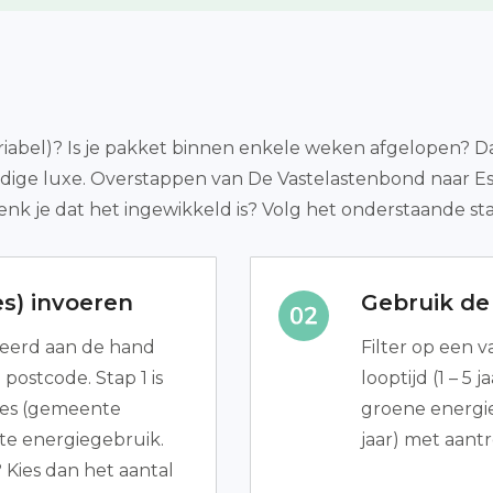
riabel)? Is je pakket binnen enkele weken afgelopen? 
rbodige luxe. Overstappen van De Vastelastenbond naar E
Denk je dat het ingewikkeld is? Volg het onderstaande s
s) invoeren
Gebruik de 
leerd aan de hand
Filter op een v
postcode. Stap 1 is
looptijd (1 – 5
dres (gemeente
groene energie)
te energiegebruik.
jaar) met aant
 Kies dan het aantal