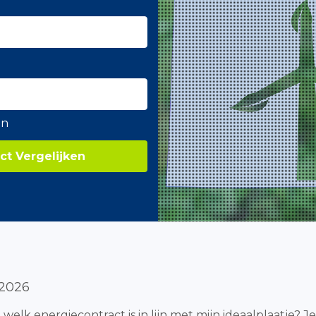
en
ct Vergelijken
 2026
: welk energiecontract is in lijn met mijn ideaalplaatje? 