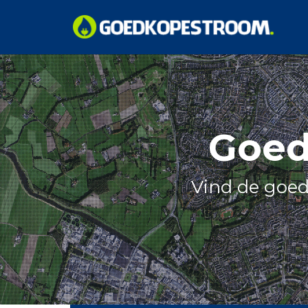
Skip
to
content
Goed
Vind de goed