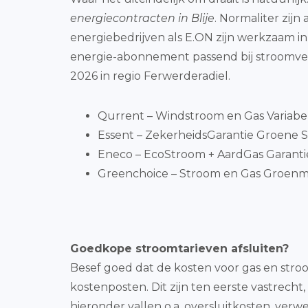
energiecontracten in Blije
. Normaliter zij
energiebedrijven als E.ON zijn werkzaam i
energie-abonnement passend bij stroomver
2026 in regio Ferwerderadiel.
Qurrent – Windstroom en Gas Variabe
Essent – ZekerheidsGarantie Groene S
Eneco – EcoStroom + AardGas Garantiepr
Greenchoice – Stroom en Gas Groenmi
Goedkope stroomtarieven afsluiten?
Besef goed dat de kosten voor gas en stro
kostenposten. Dit zijn ten eerste vastrecht
hieronder vallen o.a. oversluitkosten, ve