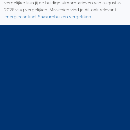
vergelijker kun jij de huidige stroomtarieven van augustus
2026 vlug vergelijken. Misschien vind je dit ook relevant:
energiecontract Saaxumhuizen vergelijken
.