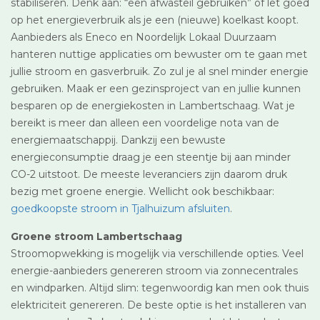
stabiliseren. Denk aan: “een afwasteil gebruiken” of let goed
op het energieverbruik als je een (nieuwe) koelkast koopt.
Aanbieders als Eneco en Noordelijk Lokaal Duurzaam
hanteren nuttige applicaties om bewuster om te gaan met
jullie stroom en gasverbruik. Zo zul je al snel minder energie
gebruiken. Maak er een gezinsproject van en jullie kunnen
besparen op de energiekosten in Lambertschaag. Wat je
bereikt is meer dan alleen een voordelige nota van de
energiemaatschappij. Dankzij een bewuste
energieconsumptie draag je een steentje bij aan minder
CO-2 uitstoot. De meeste leveranciers zijn daarom druk
bezig met groene energie. Wellicht ook beschikbaar:
goedkoopste stroom in Tjalhuizum afsluiten
.
Groene stroom Lambertschaag
Stroomopwekking is mogelijk via verschillende opties. Veel
energie-aanbieders genereren stroom via zonnecentrales
en windparken. Altijd slim: tegenwoordig kan men ook thuis
elektriciteit genereren. De beste optie is het installeren van