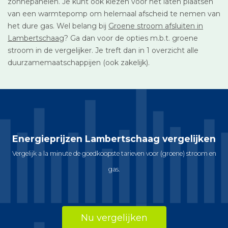
zonnepanelen. Je kunt ook kiezen voor het laten plaatsen
van een warmtepomp om helemaal afscheid te nemen van
het dure gas. Wel belang bij
Groene stroom afsluiten in
Lambertschaag
? Ga dan voor de opties m.b.t. groene
stroom in de vergelijker. Je treft dan in 1 overzicht alle
duurzamemaatschappijen (ook zakelijk).
Energieprijzen Lambertschaag vergelijken
Vergelijk a la minute de goedkoopste tarieven voor (groene) stroom en
gas.
Nu vergelijken