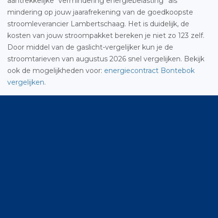
aantrekkelijke “vermindering energiebelasting” als
mindering op jouw jaarafrekening van de goedkoopste
stroomleverancier Lambertschaag. Het is duidelijk, de
kosten van jouw stroompakket bereken je niet zo 123 zelf.
Door middel van de gaslicht-vergelijker kun je de
stroomtarieven van augustus 2026 snel vergelijken. Bekijk
ook de mogelijkheden voor:
energiecontract Bontebok
vergelijken
.