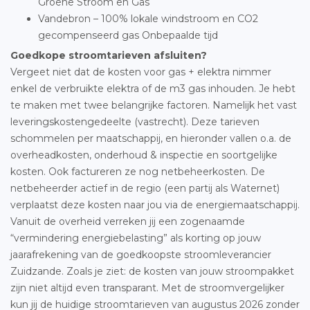
Groene Stroom en Gas
Vandebron – 100% lokale windstroom en CO2
gecompenseerd gas Onbepaalde tijd
Goedkope stroomtarieven afsluiten?
Vergeet niet dat de kosten voor gas + elektra nimmer
enkel de verbruikte elektra of de m3 gas inhouden. Je hebt
te maken met twee belangrijke factoren. Namelijk het vast
leveringskostengedeelte (vastrecht). Deze tarieven
schommelen per maatschappij, en hieronder vallen o.a. de
overheadkosten, onderhoud & inspectie en soortgelijke
kosten. Ook factureren ze nog netbeheerkosten. De
netbeheerder actief in de regio (een partij als Waternet)
verplaatst deze kosten naar jou via de energiemaatschappij.
Vanuit de overheid verreken jij een zogenaamde
“vermindering energiebelasting” als korting op jouw
jaarafrekening van de goedkoopste stroomleverancier
Zuidzande. Zoals je ziet: de kosten van jouw stroompakket
zijn niet altijd even transparant. Met de stroomvergelijker
kun jij de huidige stroomtarieven van augustus 2026 zonder