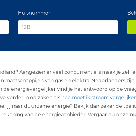
e
r
a
Huisnummer
Bek
n
c
i
e
r
dland? Aangezien er veel concurrentie is maak je zelf 
llen maatschappijen van gas en elektra. Nederlanders zi
an de energievergelijker vind je het antwoord op de vraa
e verder in op zaken als
hoe moet ik stroom vergelijke
reef jij naar duurzame energie? Bekijk dan zeker de toel
age rekening van de energieaanbieder. Vergaar nu onze n