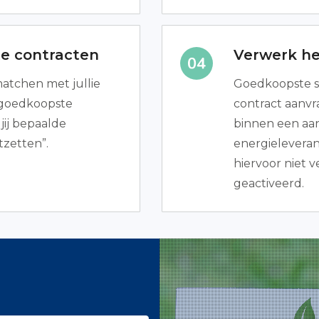
te contracten
Verwerk he
matchen met jullie
Goedkoopste s
e goedkoopste
contract aanvr
jij bepaalde
binnen een aa
tzetten”.
energieleveran
hiervoor niet v
geactiveerd.