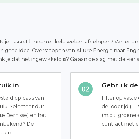
s je pakket binnen enkele weken afgelopen? Van energie 
een goed idee. Overstappen van Allure Energie naar Engi
 je dat het ingewikkeld is? Ga aan de slag met de vier 
uik in
Gebruik de 
teld op basis van
Filter op vaste
uik. Selecteer dus
de looptijd (1 –
e Bernisse) en het
(m.b.t. groene
u onbekend? De
contract met e
tten.