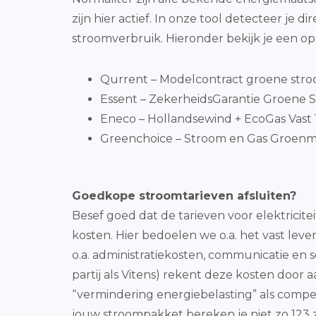
zijn hier actief. In onze tool detecteer 
stroomverbruik. Hieronder bekijk je een o
Qurrent – Modelcontract groene stro
Essent – ZekerheidsGarantie Groene St
Eneco – Hollandsewind + EcoGas Vast 1
Greenchoice – Stroom en Gas Groenmi
Goedkope stroomtarieven afsluiten?
Besef goed dat de tarieven voor elektricit
kosten. Hier bedoelen we o.a. het vast lev
o.a. administratiekosten, communicatie en s
partij als Vitens) rekent deze kosten door a
“vermindering energiebelasting” als compen
jouw stroompakket bereken je niet zo 123 z