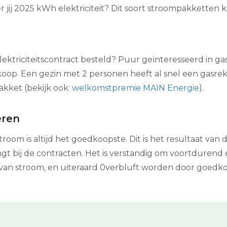
 jij 2025 kWh elektriciteit? Dit soort stroompakketten 
ektriciteitscontract besteld? Puur geïnteresseerd in ga
koop. Een gezin met 2 personen heeft al snel een gasrek
akket (bekijk ook:
welkomstpremie MAIN Energie
).
eren
room is altijd het goedkoopste. Dit is het resultaat van
gt bij de contracten. Het is verstandig om voortdurend e
van stroom, en uiteraard 0verbluft worden door goedko