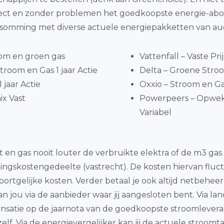
je direct en zonder problemen het goedkoopste energie-a
psomming met diverse actuele energiepakketten van aug
om en groen gas
Vattenfall – Vaste Pri
room en Gas 1 jaar Actie
Delta – Groene Stroom
 jaar Actie
Oxxio – Stroom en G
x Vast
Powerpeers – Opwe
Variabel
eit en gas nooit louter de verbruikte elektra of de m3 g
eringskostengedeelte (vastrecht). De kosten hiervan fluc
oortgelijke kosten. Verder betaal je ook altijd netbehe
an jou via de aanbieder waar jij aangesloten bent. Via la
satie op de jaarnota van de goedkoopste stroomleveranci
elf. Via de energievergelijker kan jij de actuele stroom