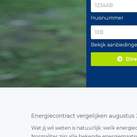
Huisnummer
Bekijk aanbieding
Dire
Energiecontract vergelijken augustus
Wat jij wil weten is natuurlijk: welk energie
Normaliter zijn alle bekende energiemaats