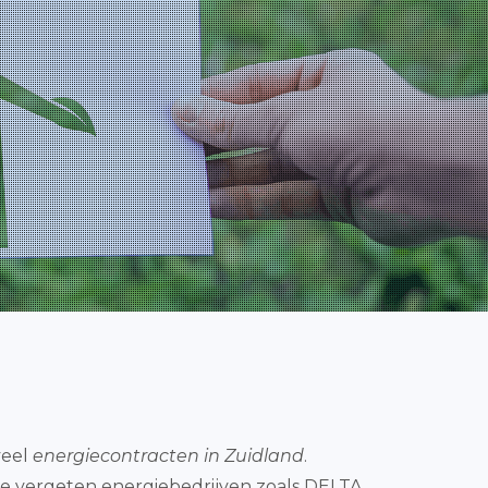
veel
energiecontracten in Zuidland
.
 te vergeten energiebedrijven zoals DELTA