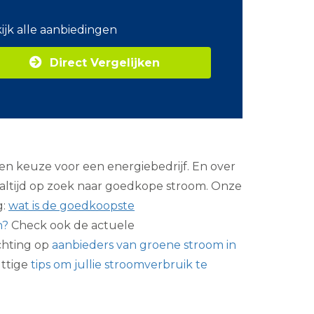
o
m
ijk alle aanbiedingen
Z
a
Direct Vergelijken
k
e
l
i
j
k
e
e
een keuze voor een energiebedrijf. En over
n
e
jn altijd op zoek naar goedkope stroom. Onze
r
g:
wat is de goedkoopste
g
i
n?
Check ook de actuele
e
ichting op
aanbieders van groene stroom in
uttige
tips om jullie stroomverbruik te