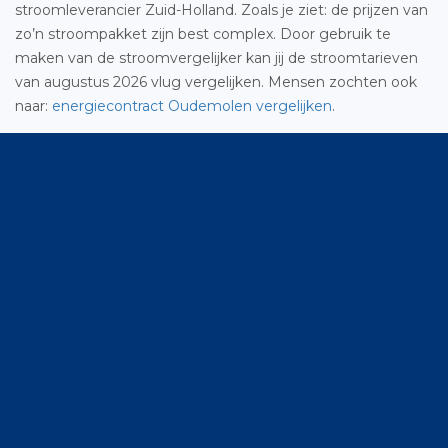
stroomleverancier Zuid-Holland. Zoals je ziet: de prijzen van
zo’n stroompakket zijn best complex. Door gebruik te
maken van de stroomvergelijker kan jij de stroomtarieven
van augustus 2026 vlug vergelijken. Mensen zochten ook
naar:
energiecontract Oudemolen vergelijken
.