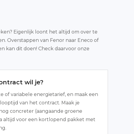
en? Eigenlijk loont het altijd om over te
ren. Overstappen van Fenor naar Eneco of
en kan dit doen! Check daarvoor onze
ntract wil je?
te of variabele energietarief, en maak een
looptijd van het contract. Maak je
nog concreter (aangaande groene
ga altijd voor een kortlopend pakket met
ng.