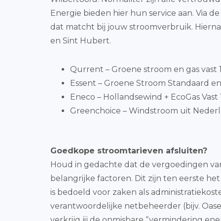
Energie bieden hier hun service aan. Via 
dat matcht bij jouw stroomverbruik. Hiern
en Sint Hubert.
Qurrent – Groene stroom en gas vast 1 
Essent – Groene Stroom Standaard en
Eneco – Hollandsewind + EcoGas Vast 1
Greenchoice – Windstroom uit Nederla
Goedkope stroomtarieven afsluiten?
Houd in gedachte dat de vergoedingen van 
belangrijke factoren. Dit zijn ten eerste h
is bedoeld voor zaken als administratiekos
verantwoordelijke netbeheerder (bijv. Oasen
verkrijg jij de onmisbare “vermindering en