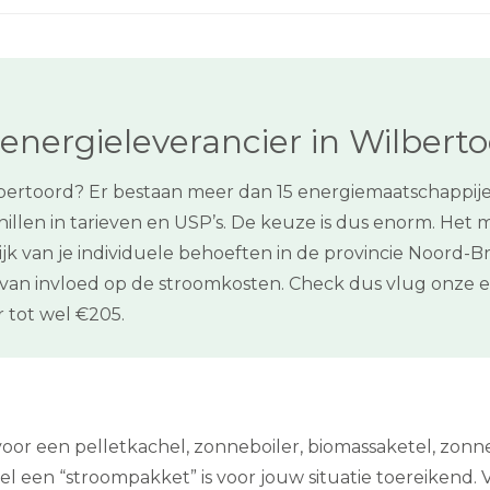
energieleverancier in Wilbert
lbertoord? Er bestaan meer dan 15 energiemaatschappije
llen in tarieven en USP’s. De keuze is dus enorm. He
lijk van je individuele behoeften in de provincie Noord-
 van invloed op de stroomkosten. Check dus vlug onze e
 tot wel €205.
 voor een pelletkachel, zonneboiler, biomassaketel, z
nkel een “stroompakket” is voor jouw situatie toereikend.