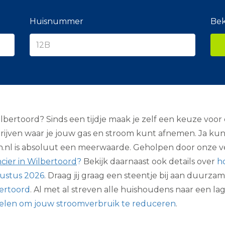
e
r
a
Huisnummer
Bek
n
c
i
e
r
bertoord? Sinds een tijdje maak je zelf een keuze voor e
edrijven waar je jouw gas en stroom kunt afnemen. Ja k
.nl is absoluut een meerwaarde. Geholpen door onze ve
cier in Wilbertoord
?
Bekijk daarnaast ook details over
h
ustus 2026
. Draag jij graag een steentje bij aan duurza
bertoord
. Al met al streven alle huishoudens naar een la
len om jouw stroomverbruik te reduceren
.