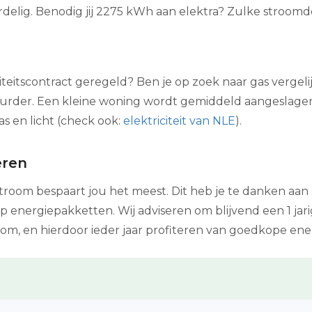
ordelig. Benodig jij 2275 kWh aan elektra? Zulke stroomde
citeitscontract geregeld? Ben je op zoek naar gas vergel
uurder. Een kleine woning wordt gemiddeld aangeslage
as en licht (check ook:
elektriciteit van NLE
).
eren
troom bespaart jou het meest. Dit heb je te danken aan
energiepakketten. Wij adviseren om blijvend een 1 jarig 
, en hierdoor ieder jaar profiteren van goedkope ener