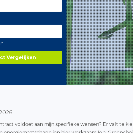
en
ct Vergelijken
 2026
ntract voldoet aan mijn specifieke wensen? Er valt te ki
wde energiemaatschappijen hier werkzaam (o.a. Greenchoi