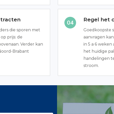
ntracten
Regel het 
eders die sporen met
Goedkoopste s
p prijs: de
aanvragen kan g
ovenaan. Verder kan
in 5 a 6 weken
 Noord-Brabant
het huidige pa
handelingen te 
stroom.