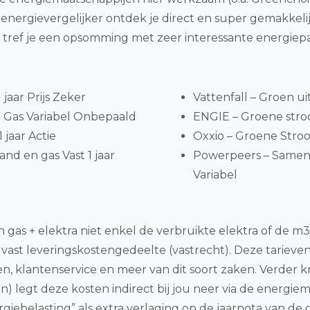
de energievergelijker ontdek je direct en super gemakk
a tref je een opsomming met zeer interessante energiepa
jaar Prijs Zeker
Vattenfall – Groen ui
 Gas Variabel Onbepaald
ENGIE – Groene stroo
 jaar Actie
Oxxio – Groene Stroo
nd en gas Vast 1 jaar
Powerpeers – Same
Variabel
gas + elektra niet enkel de verbruikte elektra of de m
et vast leveringskostengedeelte (vastrecht). Deze tariev
ten, klantenservice en meer van dit soort zaken. Verder
) legt deze kosten indirect bij jou neer via de energie
ergiebelasting” als extra verlaging op de jaarnota van d