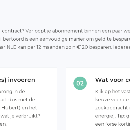
ct) contract? Verloopt je abonnement binnen een paar wek
Wilbertoord is een eenvoudige manier om geld te bespa
aar NLE kan per 12 maanden zo’n €120 besparen. Iedere
s) invoeren
Wat voor co
prong in de
Klik op het vas
tart dus met de
keuze voor de 
t Hubert) en het
zoekopdracht 
 wat je verbruikt?
energie). Tip: 
en.
een forse korti