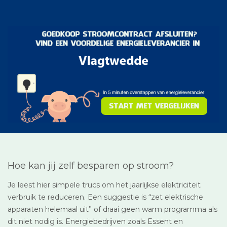
Hoe kan jij zelf besparen op stroom?
Je leest hier simpele trucs om het jaarlijkse elektriciteit
verbruik te reduceren. Een suggestie is “zet elektrische
apparaten helemaal uit” of draai geen warm programma als
dit niet nodig is. Energiebedrijven zoals Essent en