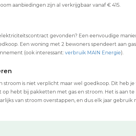
oom aanbiedingen zijn al verkrijgbaar vanaf € 415.
elektriciteitscontract gevonden? Een eenvoudige manier v
 goedkoop. Een woning met 2 bewoners spendeert aan gas
onnement (ook interessant:
verbruik MAIN Energie
).
eren
 stroom is niet verplicht maar wel goedkoop. Dit heb j
 op hebt bij pakketten met gas en stroom. Het is aan te
jaarlijks van stroom overstappen, en dus elk jaar gebru