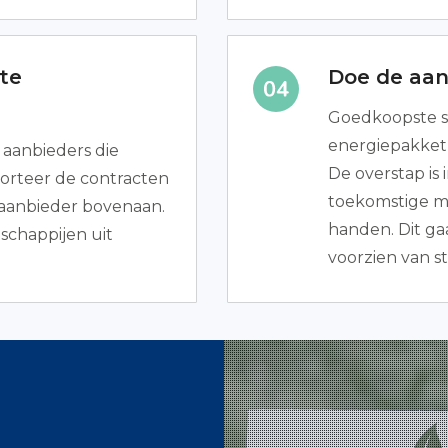
te
Doe de aan
Goedkoopste s
energiepakket 
e aanbieders die
De overstap is
Sorteer de contracten
toekomstige ma
maanbieder bovenaan.
handen. Dit gaat
schappijen uit
voorzien van s