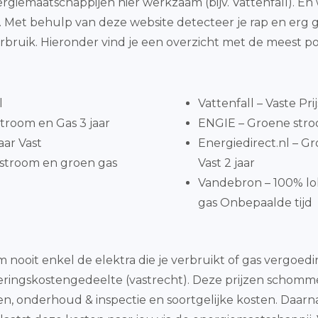
rgiemaatschappijen hier werkzaam (bijv. Vattenfall). En
. Met behulp van deze website detecteer je rap en erg
bruik. Hieronder vind je een overzicht met de meest p
l
Vattenfall – Vaste Pri
troom en Gas 3 jaar
ENGIE – Groene stroo
aar Vast
Energiedirect.nl – 
stroom en groen gas
Vast 2 jaar
Vandebron – 100% l
gas Onbepaalde tijd
 nooit enkel de elektra die je verbruikt of gas vergoe
leveringskostengedeelte (vastrecht). Deze prijzen schomm
, onderhoud & inspectie en soortgelijke kosten. Daarna