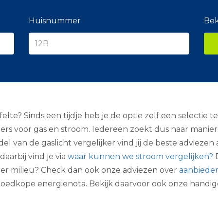
e
r
a
Huisnummer
Bek
n
c
i
e
r
lte? Sinds een tijdje heb je de optie zelf een selectie 
nciers voor gas en stroom. Iedereen zoekt dus naar mani
del van de gaslicht vergelijker vind jij de beste advieze
daarbij vind je via
waar kunnen we stroom vergelijken?
E
 beter milieu? Check dan ook onze adviezen over
aanbieder
 goedkope energienota. Bekijk daarvoor ook onze handi