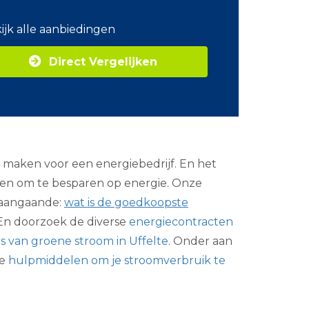
o
m
ijk alle aanbiedingen
Z
a
Direct Vergelijken
k
e
l
i
j
k
e
e
te maken voor een energiebedrijf. En het
n
e
eren om te besparen op energie. Onze
r
n aangaande:
wat is de goedkoopste
g
i
n doorzoek de diverse
energiecontracten
e
s van groene stroom in Uffelte
. Onder aan
ge
hulpmiddelen om je stroomverbruik te