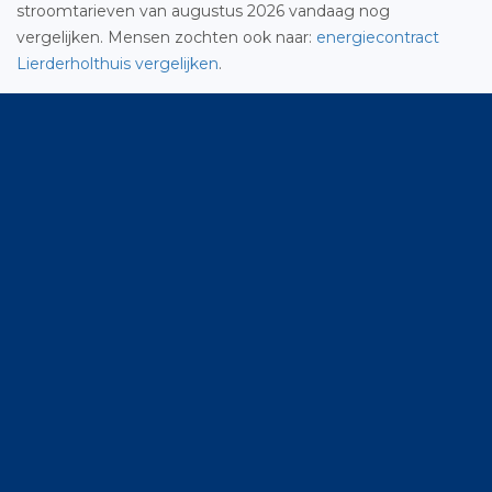
stroomtarieven van augustus 2026 vandaag nog
vergelijken. Mensen zochten ook naar:
energiecontract
Lierderholthuis vergelijken
.