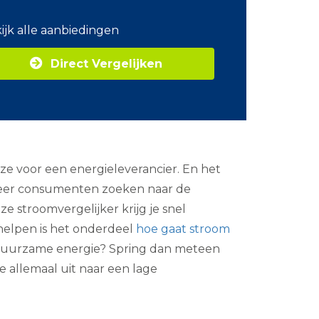
o
m
ijk alle aanbiedingen
Z
a
Direct Vergelijken
k
e
l
i
j
k
e
e
e voor een energieleverancier. En het
n
e
 meer consumenten zoeken naar de
r
e stroomvergelijker krijg je snel
g
i
 helpen is het onderdeel
hoe gaat stroom
e
oor duurzame energie? Spring dan meteen
e allemaal uit naar een lage