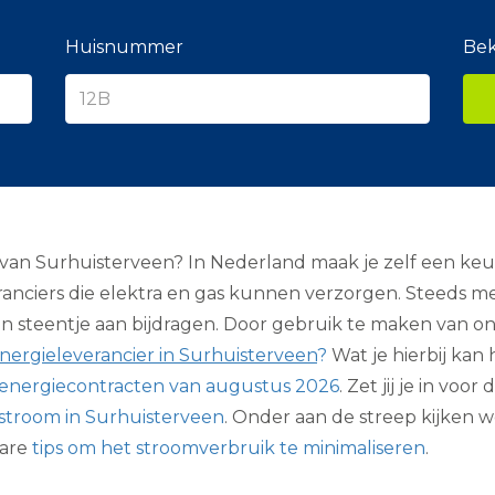
e
r
a
Huisnummer
Bek
n
c
i
e
r
an Surhuisterveen? In Nederland maak je zelf een keuz
eranciers die elektra en gas kunnen verzorgen. Steeds
en steentje aan bijdragen. Door gebruik te maken van onz
nergieleverancier in Surhuisterveen
?
Wat je hierbij kan
energiecontracten van augustus 2026
. Zet jij je in v
stroom in Surhuisterveen
. Onder aan de streep kijken w
bare
tips om het stroomverbruik te minimaliseren
.