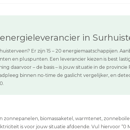
energieleverancier in Surhuis
huisterveen? Er zijn 15 – 20 energiemaatschappijen. Aan
en en pluspunten. Een leverancier kiezen is best lastig
ng daarvoor – de basis – is jouw situatie in de provincie
adpleeg binnen no-time de gaslicht vergelijker, en det
0.
een zonnepanelen, biomassaketel, warmtenet, zonneboil
iciteit is voor jouw situatie afdoende. Vul hiervoor “0 M3 g