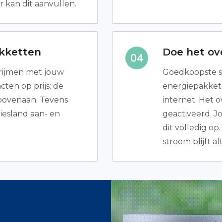
 kan dit aanvullen.
akketten
Doe het ove
 rijmen met jouw
Goedkoopste s
ten op prijs: de
energiepakket 
bovenaan. Tevens
internet. Het o
iesland aan- en
geactiveerd. 
dit volledig op
stroom blijft al