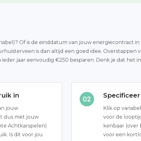
abel)? Of is de einddatum van jouw energiecontract in zi
rhuisterveen is dan altijd een goed idee. Overstappen v
ieder jaar eenvoudig €250 besparen. Denk je dat het ing
uik in
Specificee
van jouw
Klik op variabe
rt dus met jouw
voor de loopti
te Achtkarspelen)
kenbaar (over b
k. Is dit voor jou
voor een kortl