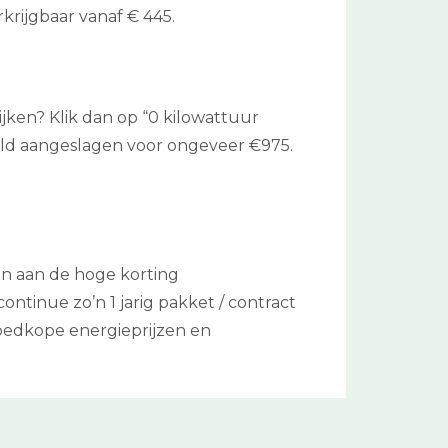
krijgbaar vanaf € 445.
ijken? Klik dan op “0 kilowattuur
ld aangeslagen voor ongeveer €975.
en aan de hoge korting
ntinue zo’n 1 jarig pakket / contract
goedkope energieprijzen en