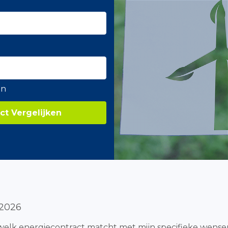
en
ct Vergelijken
 2026
: welk energiecontract matcht met mijn specifieke wensen