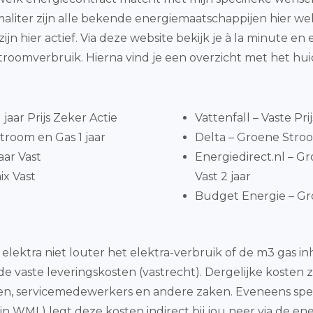
maliter zijn alle bekende energiemaatschappijen hier wel
jn hier actief. Via deze website bekijk je à la minute e
oomverbruik. Hierna vind je een overzicht met het hu
jaar Prijs Zeker Actie
Vattenfall – Vaste Pri
troom en Gas 1 jaar
Delta – Groene Stroom
aar Vast
Energiedirect.nl – 
x Vast
Vast 2 jaar
Budget Energie – Gro
 elektra niet louter het elektra-verbruik of de m3 gas 
de vaste leveringskosten (vastrecht). Dergelijke kosten 
n, servicemedewerkers en andere zaken. Eveneens spel
n WML) legt deze kosten indirect bij jou neer via de ener