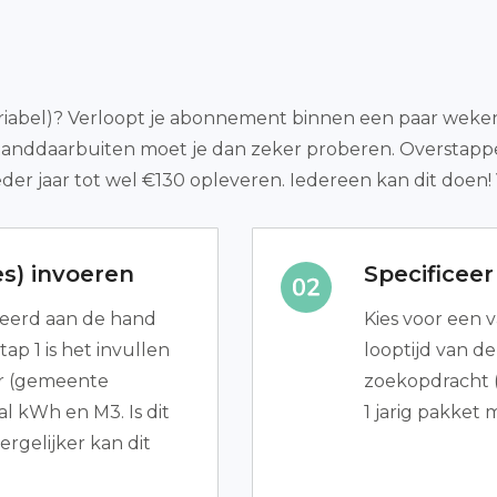
iabel)? Verloopt je abonnement binnen een paar weken? 
tanddaarbuiten moet je dan zeker proberen. Overstappen
der jaar tot wel €130 opleveren. Iedereen kan dit doen
s) invoeren
Specificee
leerd aan de hand
Kies voor een va
tap 1 is het invullen
looptijd van d
r (gemeente
zoekopdracht (a
l kWh en M3. Is dit
1 jarig pakket
rgelijker kan dit