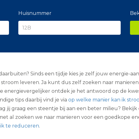
e
r
a
Huisnummer
Bek
n
c
i
e
r
rbuiten? Sinds een tijdje kies je zelf jouw energie-aanb
en stroom leveren. Ja kunt dus zelf zoeken naar maniere
. de energievergelijker ontdek je het antwoord op de kwe
dige tips daarbij vind je via
op welke manier kan ik stro
aag jij graag een steentje bij aan een beter milieu? Bekij
l met al zoeken we naar manieren voor een goedkope en
k te reduceren
.