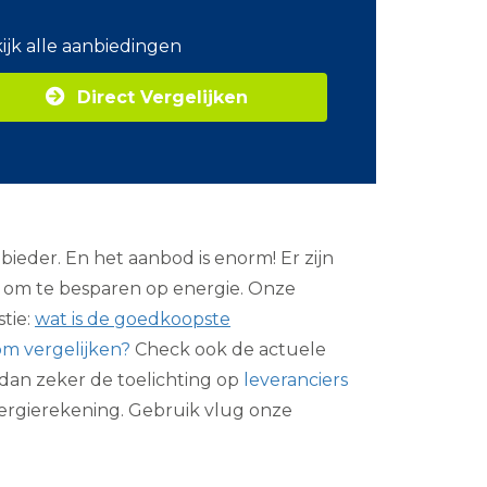
o
m
ijk alle aanbiedingen
Z
a
Direct Vergelijken
k
e
l
i
j
k
e
e
ieder. En het aanbod is enorm! Er zijn
n
e
n om te besparen op energie. Onze
r
stie:
wat is de goedkoopste
g
i
om vergelijken?
Check ook de actuele
e
k dan zeker de toelichting op
leveranciers
ergierekening. Gebruik vlug onze