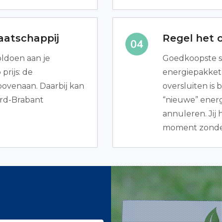
aatschappij
Regel het o
oldoen aan je
Goedkoopste s
rijs: de
energiepakket 
ovenaan. Daarbij kan
oversluiten is
oord-Brabant
“nieuwe” energ
annuleren. Jij
moment zonder 