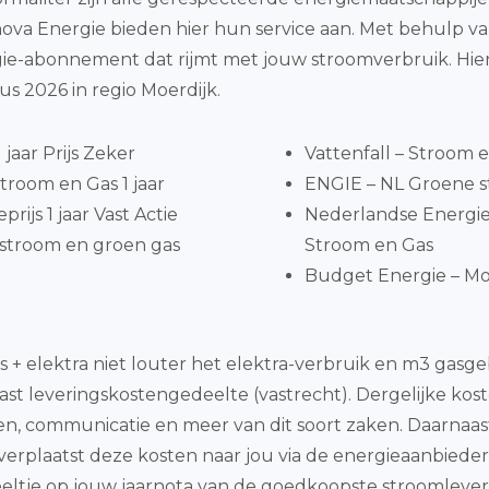
ova Energie bieden hier hun service aan. Met behulp van
abonnement dat rijmt met jouw stroomverbruik. Hierond
s 2026 in regio Moerdijk.
jaar Prijs Zeker
Vattenfall – Stroom 
troom en Gas 1 jaar
ENGIE – NL Groene st
ijs 1 jaar Vast Actie
Nederlandse Energie
stroom en groen gas
Stroom en Gas
Budget Energie – Mo
s + elektra niet louter het elektra-verbruik en m3 gas
vast leveringskostengedeelte (vastrecht). Dergelijke ko
en, communicatie en meer van dit soort zaken. Daarnaa
) verplaatst deze kosten naar jou via de energieaanbieder
deeltje op jouw jaarnota van de goedkoopste stroomlev