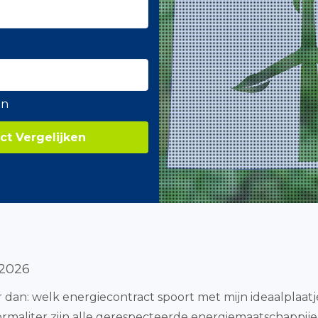
en
ct Vergelijken
 2026
r dan: welk energiecontract spoort met mijn ideaalplaatje
ormaliter zijn alle gerespecteerde energiemaatschappij