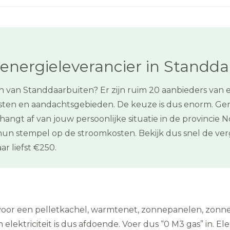
energieleverancier in Standd
n van Standdaarbuiten? Er zijn ruim 20 aanbieders van 
kosten en aandachtsgebieden. De keuze is dus enorm. G
is hangt af van jouw persoonlijke situatie in de provin
un stempel op de stroomkosten. Bekijk dus snel de ver
r liefst €250.
n voor een pelletkachel, warmtenet, zonnepanelen, zon
 elektriciteit is dus afdoende. Voer dus “0 M3 gas” in. Elek