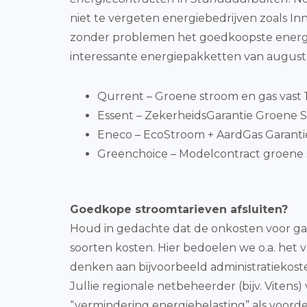
niet te vergeten energiebedrijven zoals Inn
zonder problemen het goedkoopste energie-
interessante energiepakketten van augustu
Qurrent – Groene stroom en gas vast 1 
Essent – ZekerheidsGarantie Groene S
Eneco – EcoStroom + AardGas Garantiepr
Greenchoice – Modelcontract groene 
Goedkope stroomtarieven afsluiten?
Houd in gedachte dat de onkosten voor ga
soorten kosten. Hier bedoelen we o.a. het 
denken aan bijvoorbeeld administratiekost
Jullie regionale netbeheerder (bijv. Vitens
“vermindering energiebelasting” als voor