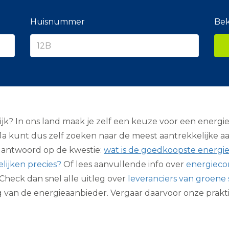
e
r
a
Huisnummer
Bek
n
c
i
e
r
? In ons land maak je zelf een keuze voor een energiebedr
Ja kunt dus zelf zoeken naar de meest aantrekkelijke aan
t antwoord op de kwestie:
wat is de goedkoopste energiel
lijken precies?
Of lees aanvullende info over
energieco
Check dan snel alle uitleg over
leveranciers van groene 
g van de energieaanbieder. Vergaar daarvoor onze prakt