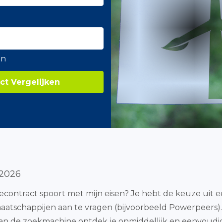
en
ct Vergelijken
 2026
iecontract spoort met mijn eisen? Je hebt de keuze uit 
maatschappijen aan te vragen (bijvoorbeeld Powerpeers).
s van de zoekmachine ontdek je onmiddellijk en eenvo