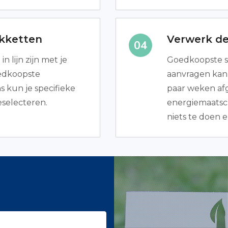
akketten
Verwerk de
n lijn zijn met je
Goedkoopste s
oedkoopste
aanvragen kan 
 kun je specifieke
paar weken af
eselecteren.
energiemaatscha
niets te doen e