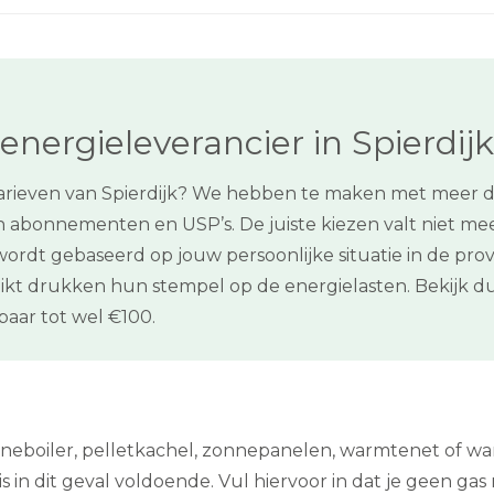
nergieleverancier in Spierdijk
mtarieven van Spierdijk? We hebben te maken met meer d
en abonnementen en USP’s. De juiste kiezen valt niet me
s wordt gebaseerd op jouw persoonlijke situatie in de pr
kt drukken hun stempel op de energielasten. Bekijk dus
aar tot wel €100.
onneboiler, pelletkachel, zonnepanelen, warmtenet of 
in dit geval voldoende. Vul hiervoor in dat je geen gas n