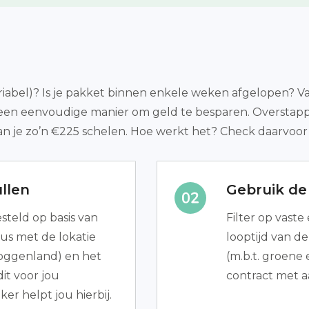
iabel)? Is je pakket binnen enkele weken afgelopen? Van
 is een eenvoudige manier om geld te besparen. Oversta
n je zo’n €225 schelen. Hoe werkt het? Check daarvoor 
llen
Gebruik de 
teld op basis van
Filter op vaste
us met de lokatie
looptijd van d
oggenland) en het
(m.b.t. groene
it voor jou
contract met a
r helpt jou hierbij.