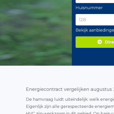
Huisnummer
Bekijk aanbieding
Dire
Energiecontract vergelijken augustus
De hamvraag luidt uiteindelijk: welk energ
Eigenlijk zijn alle gerespecteerde energie
HVC zijn werkzaam in dit gebied. Op basi