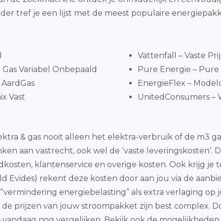
der tref je een lijst met de meest populaire energiepak
l
Vattenfall – Vaste Pri
 Gas Variabel Onbepaald
Pure Energie – Pure S
 AardGas
EnergieFlex – Model
x Vast
UnitedConsumers – W
ktra & gas nooit alleen het elektra-verbruik of de m3 g
en aan vastrecht, ook wel de ‘vaste leveringskosten’. D
kosten, klantenservice en overige kosten. Ook krijg j
ld Evides) rekent deze kosten door aan jou via de aanbie
e “vermindering energiebelasting” als extra verlaging o
jk, de prijzen van jouw stroompakket zijn best complex. D
 vandaag nog vergelijken. Bekijk ook de mogelijkheden