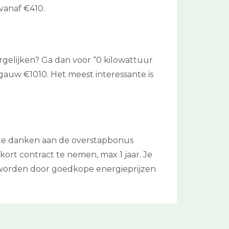
 vanaf €410.
vergelijken? Ga dan voor “0 kilowattuur
l gauw €1010. Het meest interessante is
je te danken aan de overstapbonus
kort contract te nemen, max 1 jaar. Je
t worden door goedkope energieprijzen