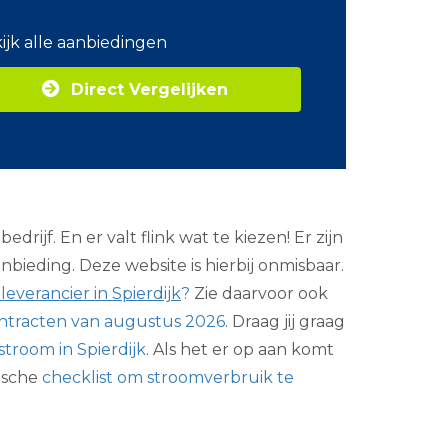
o
m
ijk alle aanbiedingen
Z
a
Direct Vergelijken
k
e
l
i
j
k
e
e
ijf. En er valt flink wat te kiezen! Er zijn
n
e
bieding. Deze website is hierbij onmisbaar.
r
everancier in Spierdijk
?
Zie daarvoor ook
g
i
ntracten van augustus 2026
. Draag jij graag
e
stroom in Spierdijk
. Als het er op aan komt
ische
checklist om stroomverbruik te