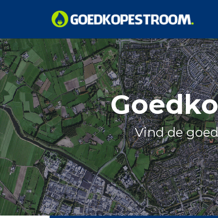
Skip
to
content
Goedko
Vind de goed