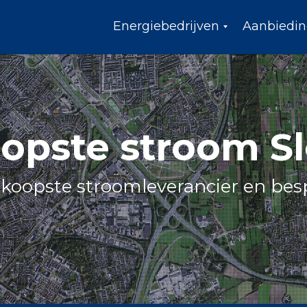
Energiebedrijven
Aanbiedi
G
o
e
d
k
o
o
opste stroom Sl
p
s
t
e
koopste stroomleverancier en bes
e
n
e
r
g
i
e
l
e
v