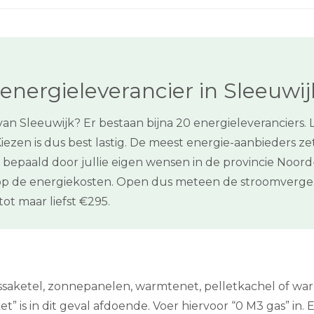
energieleverancier in Sleeuwij
n Sleeuwijk? Er bestaan bijna 20 energieleveranciers. 
zen is dus best lastig. De meest energie-aanbieders zett
 bepaald door jullie eigen wensen in de provincie Noor
op de energiekosten. Open dus meteen de stroomvergel
t maar liefst €295.
assaketel, zonnepanelen, warmtenet, pelletkachel of w
” is in dit geval afdoende. Voer hiervoor “0 M3 gas” in. E