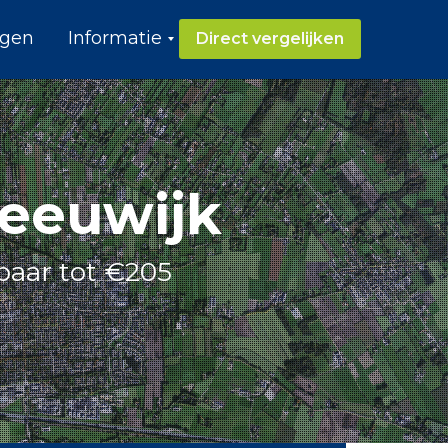
ngen
Informatie
Direct vergelijken
O
v
e
r
s
t
a
eeuwijk
p
p
e
n
paar tot €205
G
r
o
e
n
e
S
t
r
o