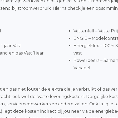
rzaam zijn werkzaam in dit gebied. Via de stroomvergeli
end bij stroomverbruik. Hierna check je een opsommin
l
Vattenfall – Vaste Pri
ENGIE – Modelcontra
1 jaar Vast
EnergieFlex – 100% S
nd en gas Vast 1 jaar
vast
Powerpeers – Same
Variabel
it en gas niet louter de elektra die je verbruikt of ga
trecht, ook wel de ‘vaste leveringskosten’. Dergelijke ko
ten, servicemedewerkers en andere zaken. Ook krijg je
legt deze kosten indirect bij jou neer via de energiebe