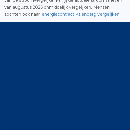
van de stroomvergelijker kan jij de actuele stroomtarieven
van augustus 2026 onmiddellijk vergelijken. Mensen
zochten ook naar:
energiecontract Kalenberg vergelijken
.