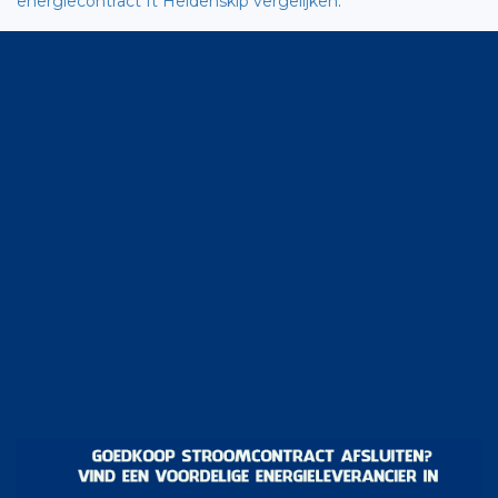
energiecontract It Heidenskip vergelijken
.