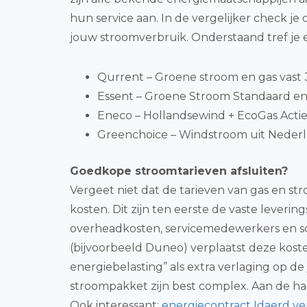
hun service aan. In de vergelijker check 
jouw stroomverbruik. Onderstaand tref je
Qurrent – Groene stroom en gas vast 3 
Essent – Groene Stroom Standaard en 
Eneco – Hollandsewind + EcoGas Actie 
Greenchoice – Windstroom uit Nederla
Goedkope stroomtarieven afsluiten?
Vergeet niet dat de tarieven van gas en st
kosten. Dit zijn ten eerste de vaste leveri
overheadkosten, servicemedewerkers en so
(bijvoorbeeld Duneo) verplaatst deze koste
energiebelasting” als extra verlaging op de
stroompakket zijn best complex. Aan de ha
Ook interessant:
energiecontract Idaerd ve