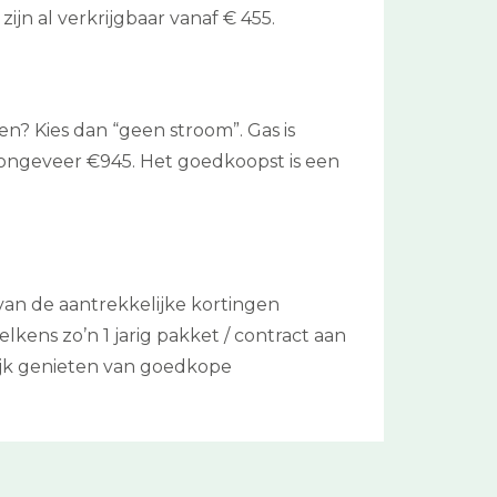
jn al verkrijgbaar vanaf € 455.
ken? Kies dan “geen stroom”. Gas is
ongeveer €945. Het goedkoopst is een
van de aantrekkelijke kortingen
kens zo’n 1 jarig pakket / contract aan
ijk genieten van goedkope