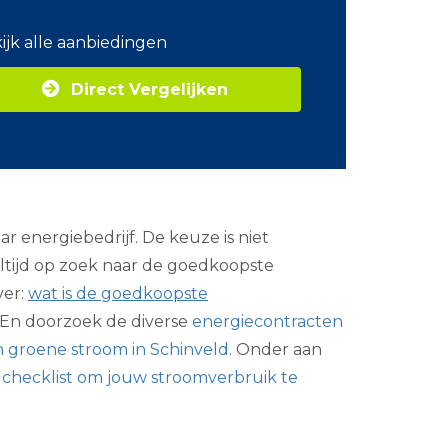
o
m
ijk alle aanbiedingen
Z
a
Direct Vergelijken
k
e
l
i
j
k
e
e
ar energiebedrijf. De keuze is niet
n
e
altijd op zoek naar de goedkoopste
r
ver:
wat is de goedkoopste
g
i
En doorzoek de diverse
energiecontracten
e
n groene stroom in Schinveld
. Onder aan
e
checklist om jouw stroomverbruik te