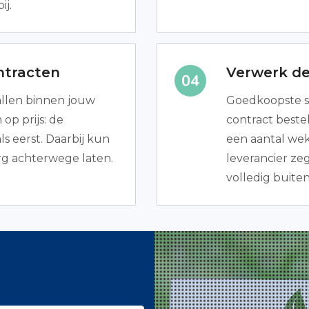
ij.
ntracten
Verwerk de
vallen binnen jouw
Goedkoopste 
op prijs: de
contract bestel
 eerst. Daarbij kun
een aantal we
rg achterwege laten.
leverancier zeg
volledig buiten