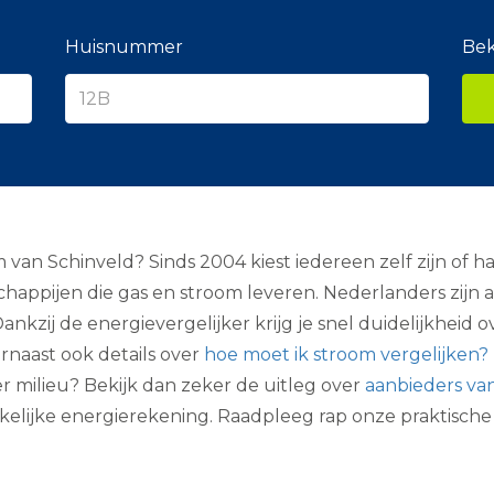
e
r
a
Huisnummer
Bek
n
c
i
e
r
 van Schinveld? Sinds 2004 kiest iedereen zelf zijn of ha
happijen die gas en stroom leveren. Nederlanders zijn 
ankzij de energievergelijker krijg je snel duidelijkheid o
rnaast ook details over
hoe moet ik stroom vergelijken?
er milieu? Bekijk dan zeker de uitleg over
aanbieders va
kelijke energierekening. Raadpleeg rap onze praktisch