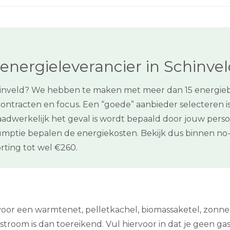
energieleverancier in Schinve
hinveld? We hebben te maken met meer dan 15 energiebed
 contracten en focus. Een “goede” aanbieder selecteren i
aadwerkelijk het geval is wordt bepaald door jouw persoo
tie bepalen de energiekosten. Bekijk dus binnen no-ti
ting tot wel €260.
n voor een warmtenet, pelletkachel, biomassaketel, zon
stroom is dan toereikend. Vul hiervoor in dat je geen gas n