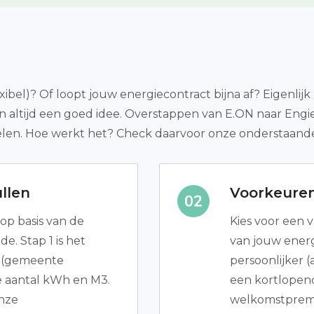
exibel)? Of loopt jouw energiecontract bijna af? Eigenlijk
an altijd een goed idee. Overstappen van E.ON naar Engi
len. Hoe werkt het? Check daarvoor onze onderstaande 
llen
Voorkeure
op basis van de
Kies voor een v
e. Stap 1 is het
van jouw ener
es (gemeente
persoonlijker (a
 aantal kWh en M3.
een kortlopend
Onze
welkomstpremi