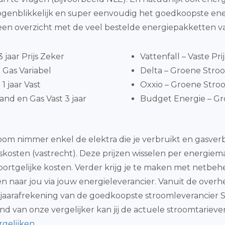
je ogenblikkelijk en super eenvoudig het goedkoopste e
 een overzicht met de veel bestelde energiepakketten 
jaar Prijs Zeker
Vattenfall – Vaste Pri
Gas Variabel
Delta – Groene Stroom
1 jaar Vast
Oxxio – Groene Stroo
nd en Gas Vast 3 jaar
Budget Energie – Gro
room nimmer enkel de elektra die je verbruikt en gasverb
ngskosten (vastrecht). Deze prijzen wisselen per energi
ortgelijke kosten. Verder krijg je te maken met netbe
n naar jou via jouw energieleverancier. Vanuit de overhe
 jaarafrekening van de goedkoopste stroomleverancier Sch
nd van onze vergelijker kan jij de actuele stroomtariev
rgelijken
.