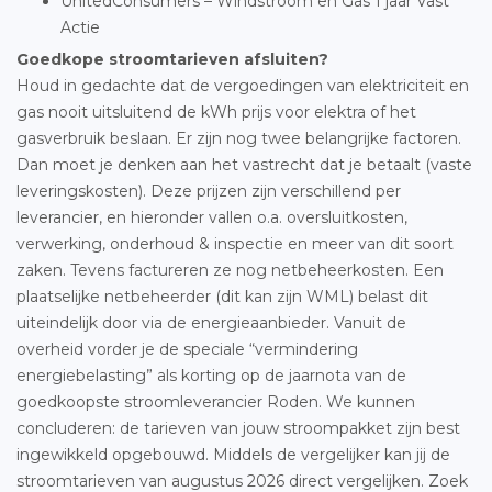
UnitedConsumers – Windstroom en Gas 1 jaar Vast
Actie
Goedkope stroomtarieven afsluiten?
Houd in gedachte dat de vergoedingen van elektriciteit en
gas nooit uitsluitend de kWh prijs voor elektra of het
gasverbruik beslaan. Er zijn nog twee belangrijke factoren.
Dan moet je denken aan het vastrecht dat je betaalt (vaste
leveringskosten). Deze prijzen zijn verschillend per
leverancier, en hieronder vallen o.a. oversluitkosten,
verwerking, onderhoud & inspectie en meer van dit soort
zaken. Tevens factureren ze nog netbeheerkosten. Een
plaatselijke netbeheerder (dit kan zijn WML) belast dit
uiteindelijk door via de energieaanbieder. Vanuit de
overheid vorder je de speciale “vermindering
energiebelasting” als korting op de jaarnota van de
goedkoopste stroomleverancier Roden. We kunnen
concluderen: de tarieven van jouw stroompakket zijn best
ingewikkeld opgebouwd. Middels de vergelijker kan jij de
stroomtarieven van augustus 2026 direct vergelijken. Zoek