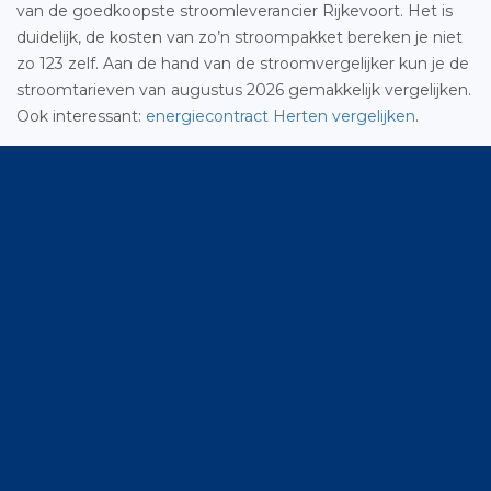
van de goedkoopste stroomleverancier Rijkevoort. Het is
duidelijk, de kosten van zo’n stroompakket bereken je niet
zo 123 zelf. Aan de hand van de stroomvergelijker kun je de
stroomtarieven van augustus 2026 gemakkelijk vergelijken.
Ook interessant:
energiecontract Herten vergelijken
.