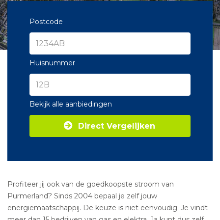
Postcode
Huisnummer
Bekijk alle aanbiedingen
Direct Vergelijken
Profiteer jij ook van de goedkoopste stroom van
Purmerland? Sinds 2004 bepaal je zelf jouw
energiemaatschappij. De keuze is niet eenvoudig. Je vindt
meer dan 15 bedrijven van gas en elektra. Ja kunt dus zelf