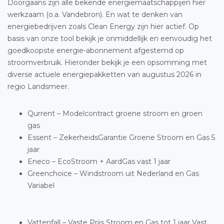
Doorgaans zijn alle bekende energiemaatschappijen hier
werkzaam (o.a. Vandebron). En wat te denken van
energiebedrijven zoals Clean Energy zijn hier actief. Op
basis van onze tool bekijk je onmiddellijk en eenvoudig het
goedkoopste energie-abonnement afgestemd op
stroomverbruik. Hieronder bekijk je een opsomming met
diverse actuele energiepakketten van augustus 2026 in
regio Landsmeer.
Qurrent – Modelcontract groene stroom en groen
gas
Essent – ZekerheidsGarantie Groene Stroom en Gas 5
jaar
Eneco – EcoStroom + AardGas vast 1 jaar
Greenchoice – Windstroom uit Nederland en Gas
Variabel
Vattenfall – Vaste Prijs Stroom en Gas tot 1 jaar Vast