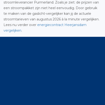
stroomleverancier Purmerland. Zoals je ziet: de prijzen van
een stroompakket zijn niet heel eenvoudig. Door gebruik
te maken van de gaslicht-vergelijker kan jij de actuele
stroomtarieven van augustus 2026 à la minute vergelijken.
Lees nu verder over
energiecontract Heerjansdam
vergelijken
.