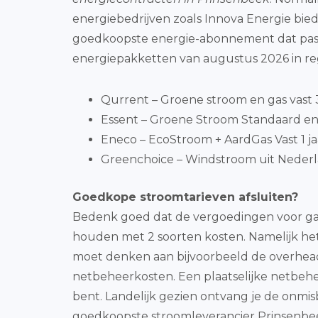
energiebedrijven zoals Innova Energie bied
goedkoopste energie-abonnement dat past 
energiepakketten van augustus 2026 in re
Qurrent – Groene stroom en gas vast 3 
Essent – Groene Stroom Standaard en 
Eneco – EcoStroom + AardGas Vast 1 ja
Greenchoice – Windstroom uit Nederl
Goedkope stroomtarieven afsluiten?
Bedenk goed dat de vergoedingen voor gas 
houden met 2 soorten kosten. Namelijk het v
moet denken aan bijvoorbeeld de overhead
netbeheerkosten. Een plaatselijke netbehee
bent. Landelijk gezien ontvang je de onmi
goedkoopste stroomleverancier Prinsenbeek