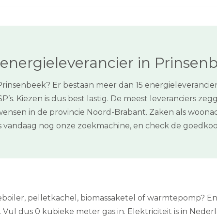
energieleverancier in Prinsen
Prinsenbeek? Er bestaan meer dan 15 energieleveranciers
s. Kiezen is dus best lastig. De meest leveranciers zeg
 wensen in de provincie Noord-Brabant. Zaken als woonad
dus vandaag nog onze zoekmachine, en check de goedko
boiler, pelletkachel, biomassaketel of warmtepomp? En be
 Vul dus 0 kubieke meter gas in. Elektriciteit is in Ned