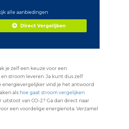
o
m
ijk alle aanbiedingen
Z
a
Direct Vergelijken
k
e
l
i
j
k
e
e
k je zelf een keuze voor een
n
e
s en stroom leveren. Ja kunt dus zelf
r
 energievergelijker vind je het antwoord
g
i
aken als
hoe gaat stroom vergelijken
e
er uitstoot van CO-2? Ga dan direct naar
voor een voordelige energienota. Verzamel