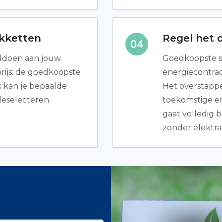
akketten
Regel het 
voldoen aan jouw
Goedkoopste s
prijs: de goedkoopste
energiecontrac
 kan je bepaalde
Het overstappe
deselecteren.
toekomstige ene
gaat volledig 
zonder elektra 