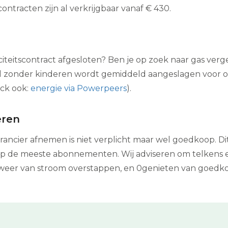
ntracten zijn al verkrijgbaar vanaf € 430.
citeitscontract afgesloten? Ben je op zoek naar gas ver
tel zonder kinderen wordt gemiddeld aangeslagen voor o
eck ook:
energie via Powerpeers
).
eren
erancier afnemen is niet verplicht maar wel goedkoop. 
p de meeste abonnementen. Wij adviseren om telkens ee
ar weer van stroom overstappen, en 0genieten van goedk