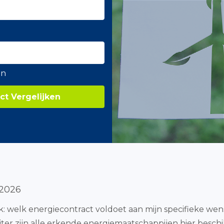
en
ct Vergelijken
 2026
lijk: welk energiecontract voldoet aan mijn specifieke we
iter zijn alle erkende energiemaatschappijen hier besch