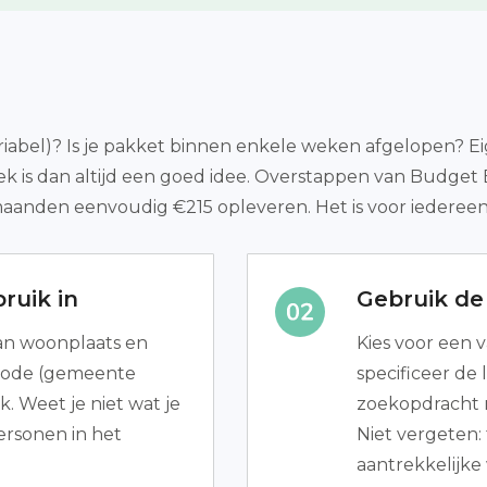
iabel)? Is je pakket binnen enkele weken afgelopen? Eig
ek is dan altijd een goed idee. Overstappen van Budget
maanden eenvoudig €215 opleveren. Het is voor iedereen
ruik in
Gebruik de 
van woonplaats en
Kies voor een va
tcode (gemeente
specificeer de
. Weet je niet wat je
zoekopdracht n
ersonen in het
Niet vergeten:
aantrekkelijk