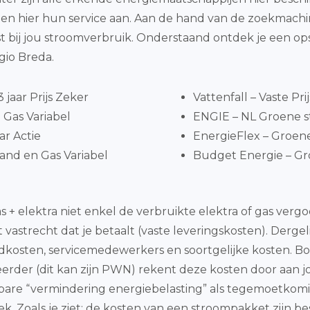
en hier hun service aan. Aan de hand van de zoekmachin
bij jou stroomverbruik. Onderstaand ontdek je een o
gio Breda.
jaar Prijs Zeker
Vattenfall – Vaste Pri
Gas Variabel
ENGIE – NL Groene st
ar Actie
EnergieFlex – Groene
and en Gas Variabel
Budget Energie – Gro
+ elektra niet enkel de verbruikte elektra of gas verg
astrecht dat je betaalt (vaste leveringskosten). Dergeli
kosten, servicemedewerkers en soortgelijke kosten. Bo
rder (dit kan zijn PWN) rekent deze kosten door aan jo
sbare “vermindering energiebelasting” als tegemoetkom
. Zoals je ziet: de kosten van een stroompakket zijn 