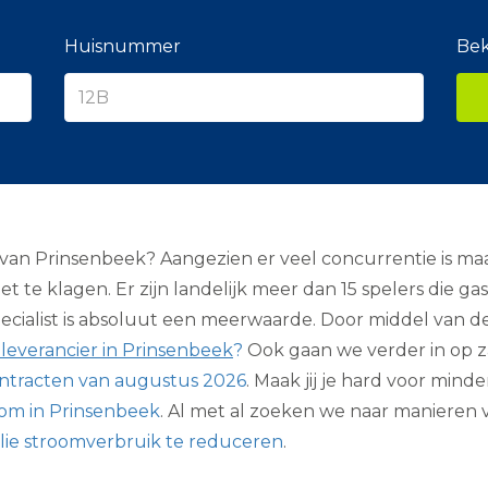
e
r
a
Huisnummer
Bek
n
c
i
e
r
an Prinsenbeek? Aangezien er veel concurrentie is maa
t te klagen. Er zijn landelijk meer dan 15 spelers die ga
ecialist is absoluut een meerwaarde. Door middel van de
leverancier in Prinsenbeek
?
Ook gaan we verder in op z
ntracten van augustus 2026
. Maak jij je hard voor mind
oom in Prinsenbeek
. Al met al zoeken we naar manieren 
lie stroomverbruik te reduceren
.