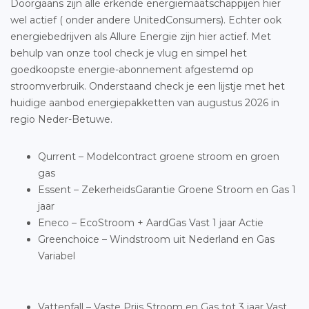
Doorgaans zijn alle erkende energiemaatschappijen hier
wel actief ( onder andere UnitedConsumers). Echter ook
energiebedrijven als Allure Energie zijn hier actief. Met
behulp van onze tool check je vlug en simpel het
goedkoopste energie-abonnement afgestemd op
stroomverbruik. Onderstaand check je een lijstje met het
huidige aanbod energiepakketten van augustus 2026 in
regio Neder-Betuwe.
Qurrent – Modelcontract groene stroom en groen
gas
Essent – ZekerheidsGarantie Groene Stroom en Gas 1
jaar
Eneco – EcoStroom + AardGas Vast 1 jaar Actie
Greenchoice – Windstroom uit Nederland en Gas
Variabel
Vattenfall – Vaste Prijs Stroom en Gas tot 3 jaar Vast