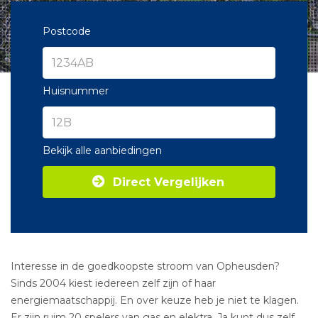
Postcode
Huisnummer
Bekijk alle aanbiedingen
Direct Vergelijken
Interesse in de goedkoopste stroom van Opheusden?
Sinds 2004 kiest iedereen zelf zijn of haar
energiemaatschappij. En over keuze heb je niet te klagen.
Er zijn ruim 20 spelers van gas en elektra. Ja kunt dus zelf