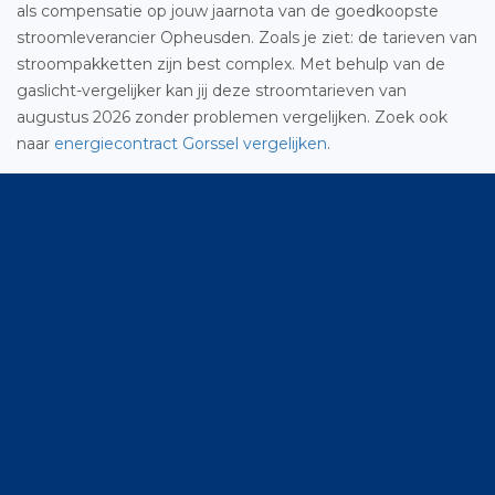
als compensatie op jouw jaarnota van de goedkoopste
stroomleverancier Opheusden. Zoals je ziet: de tarieven van
stroompakketten zijn best complex. Met behulp van de
gaslicht-vergelijker kan jij deze stroomtarieven van
augustus 2026 zonder problemen vergelijken. Zoek ook
naar
energiecontract Gorssel vergelijken
.