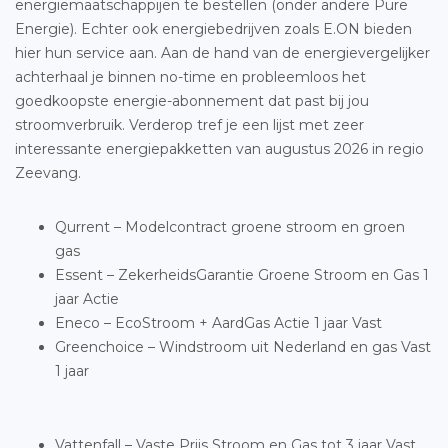
energiemaatschappijen te bestellen (onder andere Pure
Energie). Echter ook energiebedrijven zoals E.ON bieden
hier hun service aan. Aan de hand van de energievergelijker
achterhaal je binnen no-time en probleemloos het
goedkoopste energie-abonnement dat past bij jou
stroomverbruik. Verderop tref je een lijst met zeer
interessante energiepakketten van augustus 2026 in regio
Zeevang.
Qurrent – Modelcontract groene stroom en groen
gas
Essent – ZekerheidsGarantie Groene Stroom en Gas 1
jaar Actie
Eneco – EcoStroom + AardGas Actie 1 jaar Vast
Greenchoice – Windstroom uit Nederland en gas Vast
1 jaar
Vattenfall – Vaste Prijs Stroom en Gas tot 3 jaar Vast