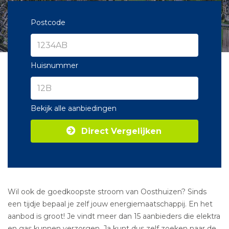
Postcode
Huisnummer
Bekijk alle aanbiedingen
Direct Vergelijken
Wil ook de goedkoopste stroom van Oosthuizen? Sinds
een tijdje bepaal je zelf jouw energiemaatschappij. En het
aanbod is groot! Je vindt meer dan 15 aanbieders die elektra
en gas kunnen verzorgen. Ja kunt dus zelf zoeken naar de