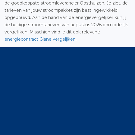
de goedkoopste stroomleverancier Oosthuizen. Je ziet, de
tarieven van jouw stroompakket zijn best ingewikkeld
opgebouwd. Aan de hand van de energievergelijker kun jij
de huidige stroomtarieven van augustus 2026 onmiddellijk
vergelijken. Misschien vind je dit ook relevant:
energiecontract Glane vergelijken
.