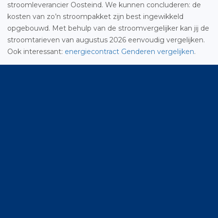
stroomleverancier Oosteind. We kunnen concluderen: de
kosten van zo’n stroompakket zijn best ingewikkeld
opgebouwd. Met behulp van de stroomvergelijker kan jij de
stroomtarieven van augustus 2026 eenvoudig vergelijken.
Ook interessant:
energiecontract Genderen vergelijken
.