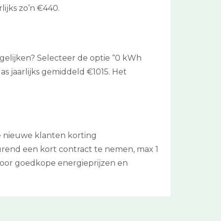
ijks zo’n €440.
ergelijken? Selecteer de optie “0 kWh
s jaarlijks gemiddeld €1015. Het
de nieuwe klanten korting
urend een kort contract te nemen, max 1
 door goedkope energieprijzen en