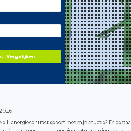
en
ct Vergelijken
 2026
: welk energiecontract spoort met mijn situatie? Er best
ijn alle gerespecteerde energiemaatschappijen hier wer