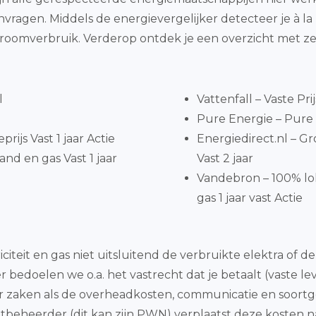
anvragen. Middels de energievergelijker detecteer je à
roomverbruik. Verderop ontdek je een overzicht met ze
l
Vattenfall – Vaste Pri
Pure Energie – Pure 
ijs Vast 1 jaar Actie
Energiedirect.nl – 
nd en gas Vast 1 jaar
Vast 2 jaar
Vandebron – 100% l
gas 1 jaar vast Actie
citeit en gas niet uitsluitend de verbruikte elektra of 
 bedoelen we o.a. het vastrecht dat je betaalt (vaste le
r zaken als de overheadkosten, communicatie en soortge
beheerder (dit kan zijn PWN) verplaatst deze kosten na