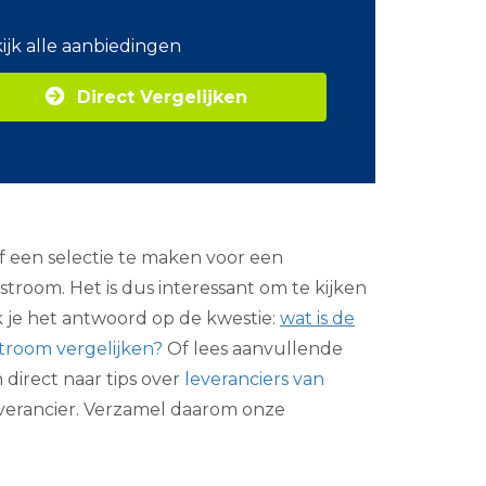
o
m
ijk alle aanbiedingen
Z
a
Direct Vergelijken
k
e
l
i
j
k
e
e
 een selectie te maken voor een
n
e
 stroom. Het is dus interessant om te kijken
r
k je het antwoord op de kwestie:
wat is de
g
i
troom vergelijken?
Of lees aanvullende
e
 direct naar tips over
leveranciers van
everancier. Verzamel daarom onze