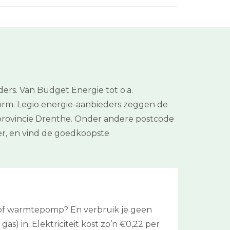
rs. Van Budget Energie tot o.a.
rm. Legio energie-aanbieders zeggen de
 provincie Drenthe. Onder andere postcode
er, en vind de goedkoopste
l of warmtepomp? En verbruik je geen
as) in. Elektriciteit kost zo’n €0,22 per