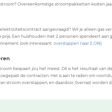
 stroom? Overeenkomstige stroompakketten kosten jaarl
g elektriciteitscontract aangevraagd? Wil je alleen gas v
de prijs. Een huishouden met 2 personen spendeert aan ga
onnement (ook interessant:
overstappen naar E.ON
).
eren
troom bespaart jou het meest. Dit is het resultaat van 
oegepast de contracten. Het is aan te raden om voortd
r van stroom overstappen, en daardoor 0verrast worden