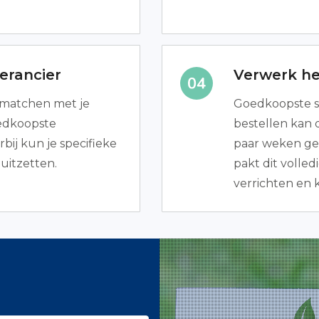
erancier
Verwerk het
e matchen met je
Goedkoopste s
oedkoopste
bestellen kan d
ij kun je specifieke
paar weken gea
 uitzetten.
pakt dit volle
verrichten en k