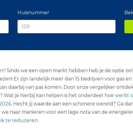
e
r
a
Huisnummer
Bek
n
c
i
e
r
? Sinds we een open markt hebben heb je de optie zelf
kiezen! Er zijn landelijk meer dan 15 bedrijven voor gas en
t kan daarbij van pas komen. Door onze vergelijker ontde
?
Wat je hierbij kan helpen is het onderdeel
hoe werkt s
 2026
. Hecht jij waarde aan een schonere wereld? Ga dan
en we naar manieren voor een lage nota van de energiel
uik te reduceren
.