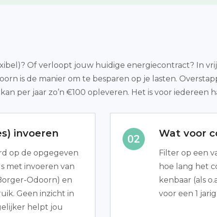
exibel)? Of verloopt jouw huidige energiecontract? In vri
doorn is de manier om te besparen op je lasten. Overst
kan per jaar zo’n €100 opleveren. Het is voor iedereen h
s) invoeren
Wat voor co
erd op de opgegeven
Filter op een va
us met invoeren van
hoe lang het 
e Borger-Odoorn) en
kenbaar (als o.
ik. Geen inzicht in
voor een 1 jar
lijker helpt jou