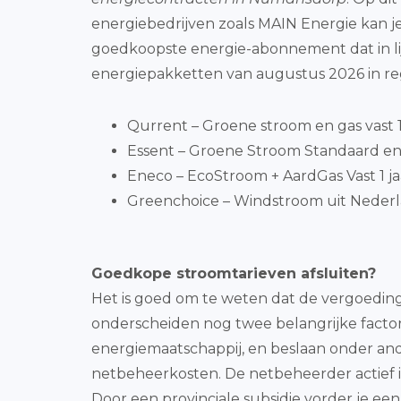
energiebedrijven zoals MAIN Energie kan je
goedkoopste energie-abonnement dat in lij
energiepakketten van augustus 2026 in reg
Qurrent – Groene stroom en gas vast 1 
Essent – Groene Stroom Standaard en
Eneco – EcoStroom + AardGas Vast 1 ja
Greenchoice – Windstroom uit Nederla
Goedkope stroomtarieven afsluiten?
Het is goed om te weten dat de vergoedinge
onderscheiden nog twee belangrijke factoren
energiemaatschappij, en beslaan onder and
netbeheerkosten. De netbeheerder actief in 
Door een provinciale subsidie vorder je ee