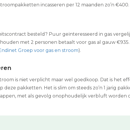
 stroompakketten incasseren per 12 maanden zo’n €400.
teitscontract besteld? Puur geïnteresseerd in gas vergel
ishouden met 2 personen betaalt voor gas al gauw €935. 
Endinet Groep voor gas en stroom
).
eren
troom is niet verplicht maar wel goedkoop. Dat is het e
deze pakketten. Het is slim om steeds zo’n 1 jarig pakke
stappen, met als gevolg onophoudelijk verbluft worden