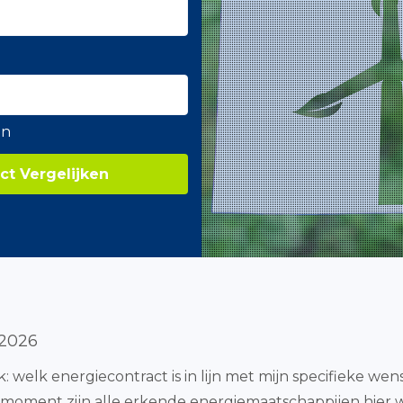
en
ct Vergelijken
 2026
ijk: welk energiecontract is in lijn met mijn specifieke w
t moment zijn alle erkende energiemaatschappijen hier we