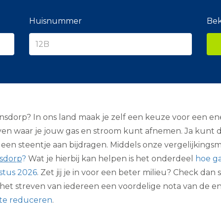
e
r
a
Huisnummer
Bek
n
c
i
e
r
dorp? In ons land maak je zelf een keuze voor een ener
ven waar je jouw gas en stroom kunt afnemen. Ja kunt d
en steentje aan bijdragen. Middels onze vergelijkingsm
sdorp
?
Wat je hierbij kan helpen is het onderdeel
hoe ga
stus 2026
. Zet jij je in voor een beter milieu? Check dan 
 is het streven van iedereen een voordelige nota van de 
 te reduceren
.