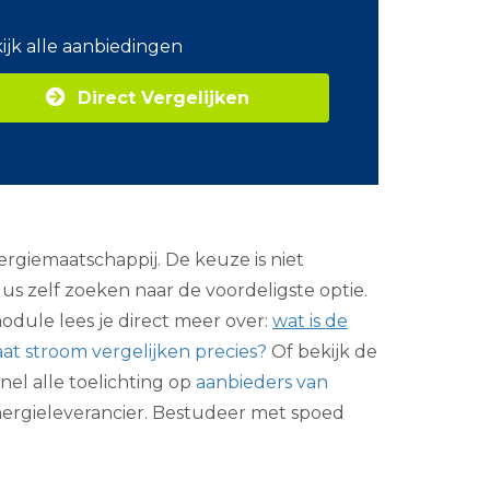
o
m
ijk alle aanbiedingen
Z
a
Direct Vergelijken
k
e
l
i
j
k
e
e
giemaatschappij. De keuze is niet
n
e
us zelf zoeken naar de voordeligste optie.
r
odule lees je direct meer over:
wat is de
g
i
at stroom vergelijken precies?
Of bekijk de
e
snel alle toelichting op
aanbieders van
energieleverancier. Bestudeer met spoed