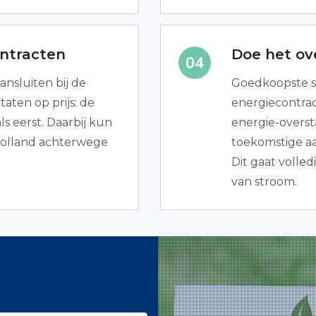
ntracten
Doe het ove
aansluiten bij de
Goedkoopste 
taten op prijs: de
energiecontra
 eerst. Daarbij kun
energie-overst
-Holland achterwege
toekomstige aa
Dit gaat volledi
van stroom.