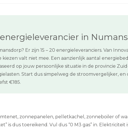
 energieleverancier in Numan
ansdorp? Er zijn 15 – 20 energieleveranciers. Van Innov
kiezen valt niet mee. Een aanzienlijk aantal energiebed
aseerd op jouw persoonlijke situatie in de provincie Z
ielasten. Start dus simpelweg de stroomvergelijker, e
fst €185.
rmtenet, zonnepanelen, pelletkachel, zonneboiler of w
is dus toereikend. Vul dus “0 M3 gas” in. Elektriciteit i