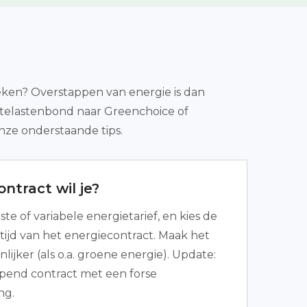
weken? Overstappen van energie is dan
stelastenbond naar Greenchoice of
nze onderstaande tips.
ntract wil je?
aste of variabele energietarief, en kies de
ijd van het energiecontract. Maak het
ijker (als o.a. groene energie). Update:
opend contract met een forse
ng.