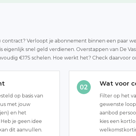
act) contract? Verloopt je abonnement binnen een paar 
s eigenlijk snel geld verdienen. Overstappen van De Va
nvoudig €175 schelen. Hoe werkt het? Check daarvoor o
nt
Wat voor co
teld op basis van
Filter op het v
dus met jouw
gewenste loopt
jen) en het
aanbod persoonl
 Heb je geen idee
kies een kortl
kan dit aanvullen.
welkomstkorti