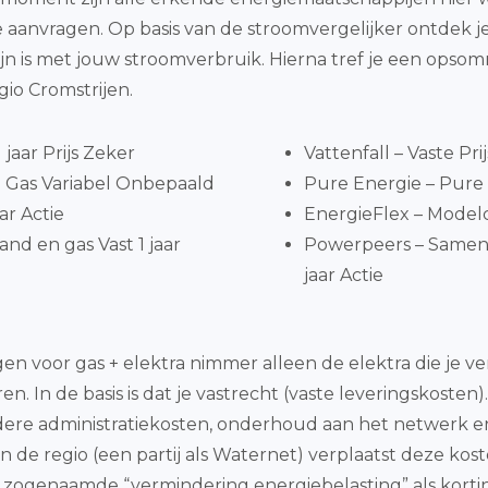
 aanvragen. Op basis van de stroomvergelijker ontdek j
n is met jouw stroomverbruik. Hierna tref je een opso
io Cromstrijen.
jaar Prijs Zeker
Vattenfall – Vaste Pri
 Gas Variabel Onbepaald
Pure Energie – Pure 
ar Actie
EnergieFlex – Model
nd en gas Vast 1 jaar
Powerpeers – Samen
jaar Actie
n voor gas + elektra nimmer alleen de elektra die je ve
. In de basis is dat je vastrecht (vaste leveringskosten)
ere administratiekosten, onderhoud aan het netwerk en
de regio (een partij als Waternet) verplaatst deze kost
n zogenaamde “vermindering energiebelasting” als korti