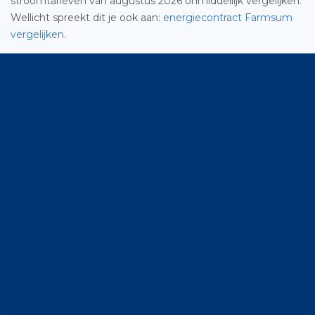
stroomtarieven van augustus 2026 onmiddellijk vergelijken.
Wellicht spreekt dit je ook aan:
energiecontract Farmsum
vergelijken
.