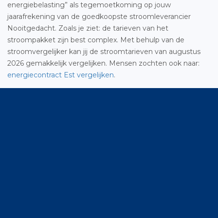
energiebelasting” als tegemoetkoming op jouw
jaarafrekening van de goedkoopste stroomleverancier
Nooitgedacht. Zoals je ziet: de tarieven van het
stroompakket zijn best complex. Met behulp van de
stroomvergelijker kan jij de stroomtarieven van augustus
2026 gemakkelijk vergelijken. Mensen zochten ook naar:
energiecontract Est vergelijken
.