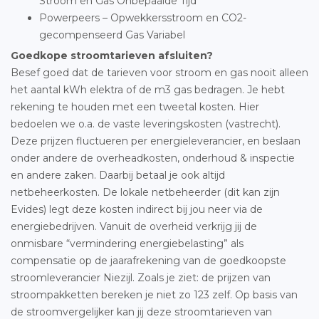
Stroom en Gas Onbepaalde Tijd
Powerpeers – Opwekkersstroom en CO2-
gecompenseerd Gas Variabel
Goedkope stroomtarieven afsluiten?
Besef goed dat de tarieven voor stroom en gas nooit alleen
het aantal kWh elektra of de m3 gas bedragen. Je hebt
rekening te houden met een tweetal kosten. Hier
bedoelen we o.a. de vaste leveringskosten (vastrecht).
Deze prijzen fluctueren per energieleverancier, en beslaan
onder andere de overheadkosten, onderhoud & inspectie
en andere zaken. Daarbij betaal je ook altijd
netbeheerkosten. De lokale netbeheerder (dit kan zijn
Evides) legt deze kosten indirect bij jou neer via de
energiebedrijven. Vanuit de overheid verkrijg jij de
onmisbare “vermindering energiebelasting” als
compensatie op de jaarafrekening van de goedkoopste
stroomleverancier Niezijl. Zoals je ziet: de prijzen van
stroompakketten bereken je niet zo 123 zelf. Op basis van
de stroomvergelijker kan jij deze stroomtarieven van