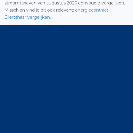
stroomtarieven van augustus 2026 eenvoudig vergelijken.
Misschien vind je dit ook relevant:
energiecontract
Ellertshaar vergelijken
.