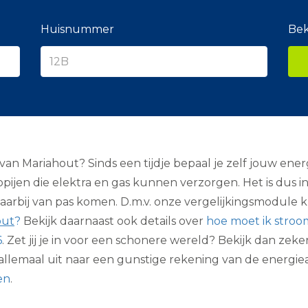
e
r
a
Huisnummer
Bek
n
c
i
e
r
n Mariahout? Sinds een tijdje bepaal je zelf jouw energ
pijen die elektra en gas kunnen verzorgen. Het is dus 
rbij van pas komen. D.m.v. onze vergelijkingsmodule kri
out
?
Bekijk daarnaast ook details over
hoe moet ik stroo
6
. Zet jij je in voor een schonere wereld? Bekijk dan zeke
we allemaal uit naar een gunstige rekening van de energi
en
.