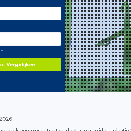
en
ct Vergelijken
 2026
an: welk energiecontract voldoet aan mijn ideaalplaatje?