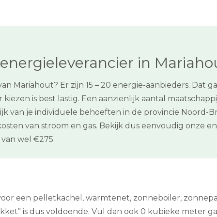
energieleverancier in Mariaho
n Mariahout? Er zijn 15 – 20 energie-aanbieders. Dat g
kiezen is best lastig. Een aanzienlijk aantal maatschapp
elijk van je individuele behoeften in de provincie Noord
kosten van stroom en gas. Bekijk dus eenvoudig onze e
van wel €275.
n voor een pelletkachel, warmtenet, zonneboiler, zonne
t” is dus voldoende. Vul dan ook 0 kubieke meter gas in