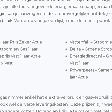
d zijn alle toonaangevende energiemaatschappijen aan t
gie kan je aanvragen. In de stroomvergelijker ontdek j
ruik. Verderop vind je een lijstje met de meest popul
jaar Prijs Zeker Actie
Vattenfall – Stroom 
troom en Gas 1 jaar
Delta – Groene Stroom
ijs Vast 1 jaar Actie
Energiedirect.nl – 
x Vast
Vast 1 jaar
Powerpeers – Samen
jaar Actie
& gas nimmer enkel het elektra-verbruik en gasverbruik
ook wel de ‘vaste leveringskosten’. Deze prijzen zijn we
e en andere kosten. Bovendien krijg je te maken met net