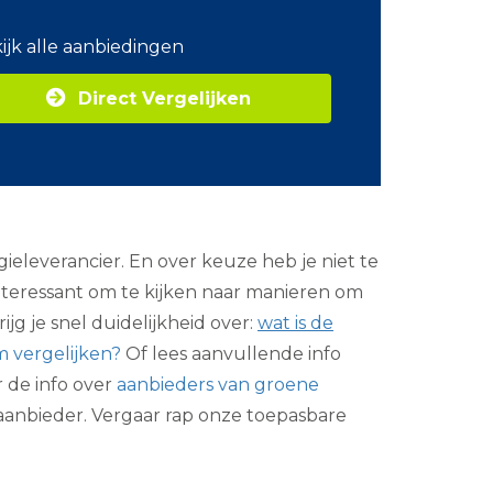
o
m
ijk alle aanbiedingen
Z
a
Direct Vergelijken
k
e
l
i
j
k
e
e
ieleverancier. En over keuze heb je niet te
n
e
interessant om te kijken naar manieren om
r
jg je snel duidelijkheid over:
wat is de
g
i
m vergelijken?
Of lees aanvullende info
e
r de info over
aanbieders van groene
eaanbieder. Vergaar rap onze toepasbare