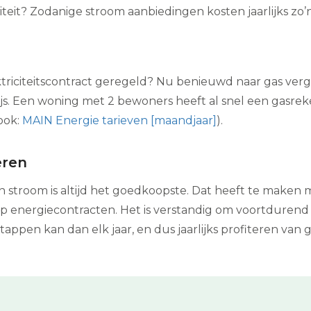
iteit? Zodanige stroom aanbiedingen kosten jaarlijks zo’
ktriciteitscontract geregeld? Nu benieuwd naar gas verge
prijs. Een woning met 2 bewoners heeft al snel een gasre
ook:
MAIN Energie tarieven [maandjaar]
).
eren
 stroom is altijd het goedkoopste. Dat heeft te maken
 energiecontracten. Het is verstandig om voortdurend o
ppen kan dan elk jaar, en dus jaarlijks profiteren van