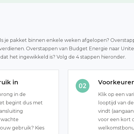
Is je pakket binnen enkele weken afgelopen? Overstapp
eld verdienen. Overstappen van Budget Energie naar Uni
dat het ingewikkeld is? Volg de 4 stappen hieronder.
uik in
Voorkeure
prong in de
Klik op een vari
Het begint dus met
looptijd van de
ansluiting
vindt (aangaan
rwachte
voor een kort c
 jouw gebruik? Kies
welkomstbonu