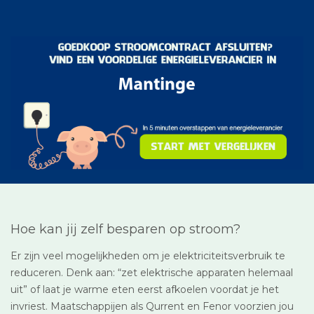
Hoe kan jij zelf besparen op stroom?
Er zijn veel mogelijkheden om je elektriciteitsverbruik te
reduceren. Denk aan: “zet elektrische apparaten helemaal
uit” of laat je warme eten eerst afkoelen voordat je het
invriest. Maatschappijen als Qurrent en Fenor voorzien jou