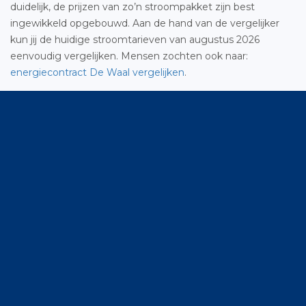
duidelijk, de prijzen van zo’n stroompakket zijn best
ingewikkeld opgebouwd. Aan de hand van de vergelijker
kun jij de huidige stroomtarieven van augustus 2026
eenvoudig vergelijken. Mensen zochten ook naar:
energiecontract De Waal vergelijken
.