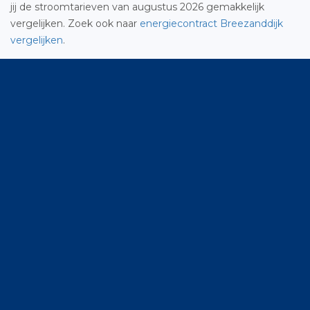
jij de stroomtarieven van augustus 2026 gemakkelijk
vergelijken. Zoek ook naar
energiecontract Breezanddijk
vergelijken
.