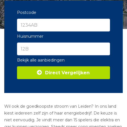
Postcode
Huisnummer
Bekijk alle aanbiedingen
Direct Vergelijken
Wil ook de goedkoopste stroom van Leiden? In ons land
kiest iedereen zelf zijn of haar energiebedrijf. De keuze is
niet eenvoudig. Je vindt meer dan 15 spelers die elektra en
gas kunnen verzorgen. Steeds meer consumenten zoeken