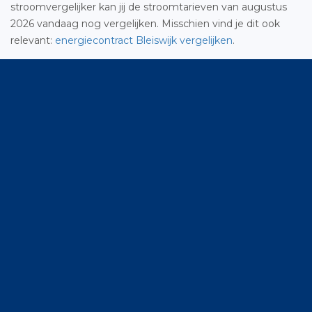
stroomvergelijker kan jij de stroomtarieven van augustus
2026 vandaag nog vergelijken. Misschien vind je dit ook
relevant:
energiecontract Bleiswijk vergelijken
.