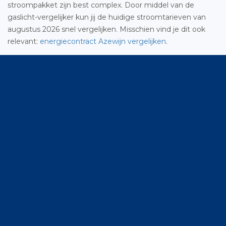
stroompakket zijn best complex. Door middel van de
gaslicht-vergelijker kun jij de huidige stroomtarieven van
augustus 2026 snel vergelijken. Misschien vind je dit ook
relevant:
energiecontract Azewijn vergelijken
.