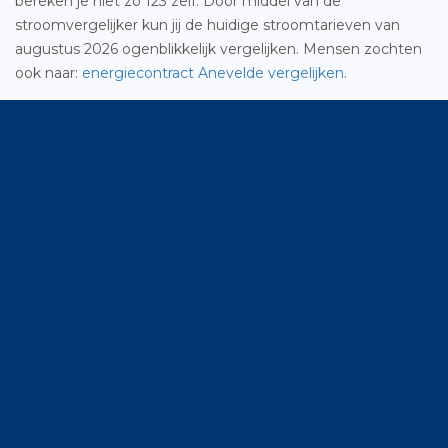
bereken je niet zo 123 zelf. Door middel van de
stroomvergelijker kun jij de huidige stroomtarieven van
augustus 2026 ogenblikkelijk vergelijken. Mensen zochten
ook naar:
energiecontract Anevelde vergelijken
.