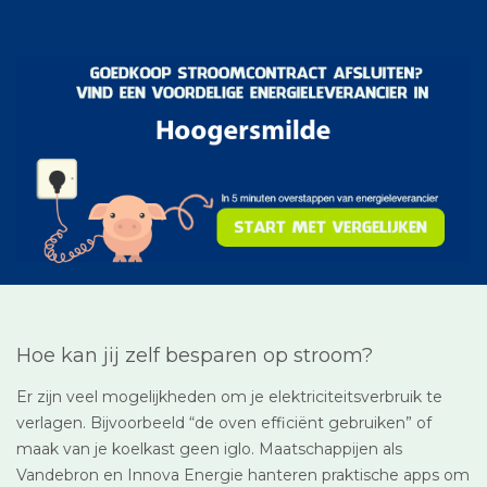
Hoe kan jij zelf besparen op stroom?
Er zijn veel mogelijkheden om je elektriciteitsverbruik te
verlagen. Bijvoorbeeld “de oven efficiënt gebruiken” of
maak van je koelkast geen iglo. Maatschappijen als
Vandebron en Innova Energie hanteren praktische apps om