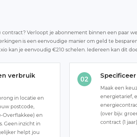
ct) contract? Verloopt je abonnement binnen een paar wek
Herkingen is een eenvoudige manier om geld te bespare
xio kan je eenvoudig €210 schelen. Iedereen kan dit do
n verbruik
Specificee
Maak een keuze
energietarief, 
rong in locatie en
energiecontrac
jouw postcode,
(over bijv. gro
Overflakkee) en
contract (1 ja
. Geen inzicht in
lijker helpt jou