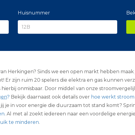
e
r
a
Huisnummer
Bek
n
c
i
e
r
an Herkingen? Sinds we een open markt hebben maak j
t! Er zijn ruim 20 spelers die elektra en gas kunnen ve
hierbij onmisbaar. Door middel van onze stroomvergelijke
gen
?
Bekijk daarnaast ook details over
hoe werkt stroom 
t jij je in voor energie die duurzaam tot stand komt? 
en
. Al met al zoekt iedereen naar een voordelige energ
uik te minderen
.