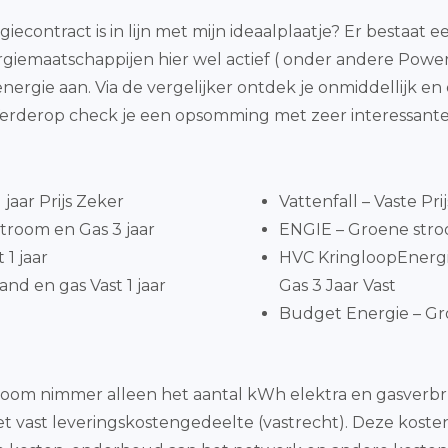
iecontract is in lijn met mijn ideaalplaatje? Er bestaat 
 energiemaatschappijen hier wel actief ( onder andere Pow
nergie aan. Via de vergelijker ontdek je onmiddellijk 
erderop check je een opsomming met zeer interessant
jaar Prijs Zeker
Vattenfall – Vaste Pri
troom en Gas 3 jaar
ENGIE – Groene stroo
1 jaar
HVC KringloopEnergi
nd en gas Vast 1 jaar
Gas 3 Jaar Vast
Budget Energie – Gro
oom nimmer alleen het aantal kWh elektra en gasverbru
 vast leveringskostengedeelte (vastrecht). Deze kosten