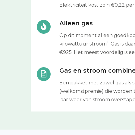
Elektriciteit kost zo’n €0,22 p
Alleen gas
Op dit moment al een goedkoop 
kilowattuur stroom”. Gas is d
€925. Het meest voordelig is ee
Gas en stroom combin
Een pakket met zowel gas als st
(welkomstpremie) die worden toe
jaar weer van stroom overstap