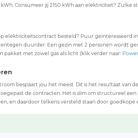
er kWh. Consumeer jij 2150 kWh aan elektriciteit? Zulke 
elektriciteitscontract besteld? Puur geïnteresseerd in 
aarentegen duurder. Een gezin met 2 personen wordt g
n pakket met zowel gas als licht (klik verder naar:
Power
eren
room bespaart jou het meest. Dit is het resultaat van d
gepast de contracten. Het is slim om structureel een 1 
pen, en daardoor telkens versteld staan door goedkope 