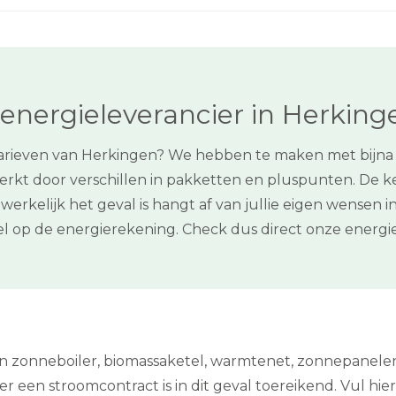
energieleverancier in Herking
mtarieven van Herkingen? We hebben te maken met bijna 
t door verschillen in pakketten en pluspunten. De keu
werkelijk het geval is hangt af van jullie eigen wensen 
 op de energierekening. Check dus direct onze energie
een zonneboiler, biomassaketel, warmtenet, zonnepanel
een stroomcontract is in dit geval toereikend. Vul hier