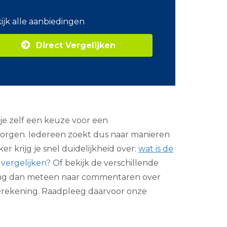
o
m
ijk alle aanbiedingen
Z
a
Direct Vergelijken
k
e
l
i
j
k
e
e
e zelf een keuze voor een
n
e
rzorgen. Iedereen zoekt dus naar manieren
r
r krijg je snel duidelijkheid over:
wat is de
g
i
vergelijken?
Of bekijk de verschillende
e
Spring dan meteen naar commentaren over
ierekening. Raadpleeg daarvoor onze