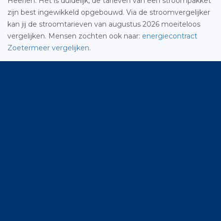
Heerlen. Het is duidelijk, de tarieven van een stroompakket
zijn best ingewikkeld opgebouwd. Via de stroomvergelijker
kan jij de stroomtarieven van augustus 2026 moeiteloos
vergelijken. Mensen zochten ook naar:
energiecontract
Zoetermeer vergelijken
.